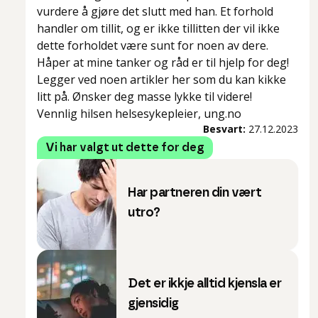
vurdere å gjøre det slutt med han. Et forhold
handler om tillit, og er ikke tillitten der vil ikke
dette forholdet være sunt for noen av dere.
Håper at mine tanker og råd er til hjelp for deg!
Legger ved noen artikler her som du kan kikke
litt på. Ønsker deg masse lykke til videre!
Vennlig hilsen helsesykepleier, ung.no
Besvart:
27.12.2023
Vi har valgt ut dette for deg
Har partneren din vært
utro?
Det er ikkje alltid kjensla er
gjensidig