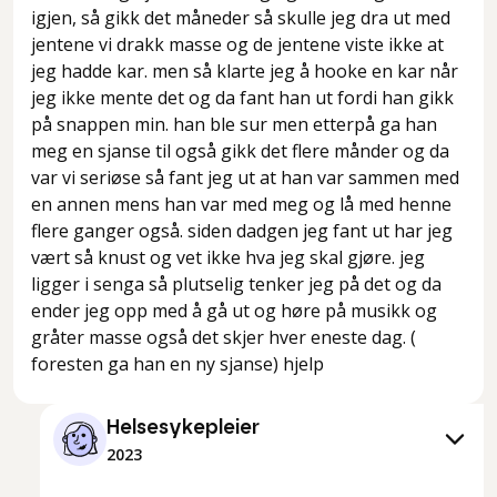
igjen, så gikk det måneder så skulle jeg dra ut med
jentene vi drakk masse og de jentene viste ikke at
jeg hadde kar. men så klarte jeg å hooke en kar når
jeg ikke mente det og da fant han ut fordi han gikk
på snappen min. han ble sur men etterpå ga han
meg en sjanse til også gikk det flere månder og da
var vi seriøse så fant jeg ut at han var sammen med
en annen mens han var med meg og lå med henne
flere ganger også. siden dadgen jeg fant ut har jeg
vært så knust og vet ikke hva jeg skal gjøre. jeg
ligger i senga så plutselig tenker jeg på det og da
ender jeg opp med å gå ut og høre på musikk og
gråter masse også det skjer hver eneste dag. (
foresten ga han en ny sjanse) hjelp
Helsesykepleier
2023