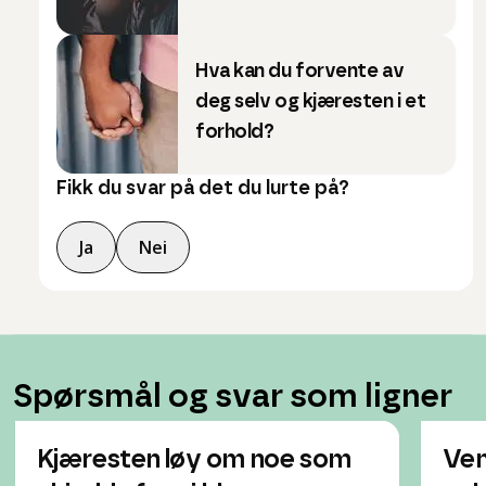
Hva kan du forvente av
deg selv og kjæresten i et
forhold?
Fikk du svar på det du lurte på?
Ja
Nei
Spørsmål og svar som ligner
Kjæresten løy om noe som
Ven