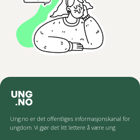
Ung.no er det offentliges informasjonskanal for
ungdom. Vi gjør det litt lettere å være ung.