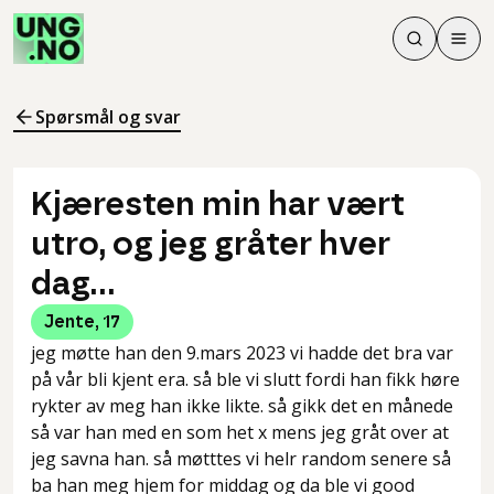
Søk
Men
Søk
Meny
Søk i innhol
Meny for å 
Spørsmål og svar
Kjæresten min har vært
utro, og jeg gråter hver
dag...
Jente
,
17
jeg møtte han den 9.mars 2023 vi hadde det bra var
på vår bli kjent era. så ble vi slutt fordi han fikk høre
rykter av meg han ikke likte. så gikk det en månede
så var han med en som het x mens jeg gråt over at
jeg savna han. så møtttes vi helr random senere så
ba han meg hjem for middag og da ble vi good