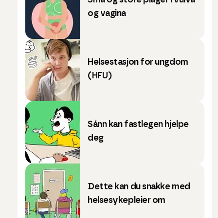
Små og store plager i vulva
og vagina
Helsestasjon for ungdom
(HFU)
Sånn kan fastlegen hjelpe
deg
Dette kan du snakke med
helsesykepleier om