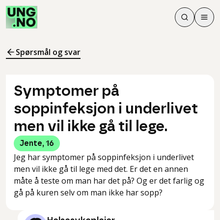
Søk
Men
Søk
Meny
Søk i innhol
Meny for å 
Spørsmål og svar
Symptomer på
soppinfeksjon i underlivet
men vil ikke gå til lege.
Jente
,
16
Jeg har symptomer på soppinfeksjon i underlivet
men vil ikke gå til lege med det. Er det en annen
måte å teste om man har det på? Og er det farlig og
gå på kuren selv om man ikke har sopp?