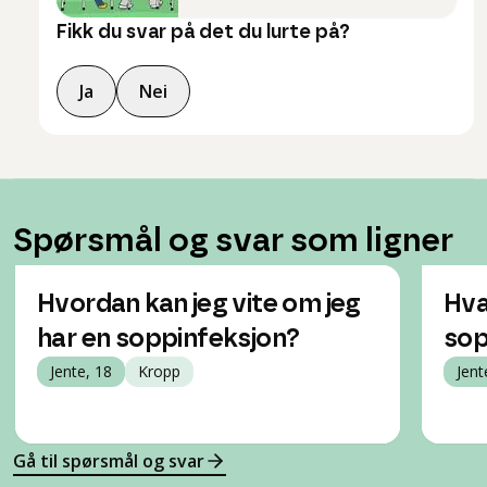
Fikk du svar på det du lurte på?
Ja
Nei
Spørsmål og svar som ligner
Hvordan kan jeg vite om jeg
Hva
har en soppinfeksjon?
sop
Jente, 18
Kropp
Jent
Gå til spørsmål og svar