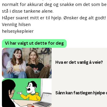
normalt for akkurat deg og snakke om det som be
stå i disse tankene alene.
Håper svaret mitt er til hjelp. Ønsker deg alt godt!
Vennlig hilsen
helsesykepleier
Vi har valgt ut dette for deg
Hva er det vanlig å veie?
Sånn kan fastlegen hjelpe