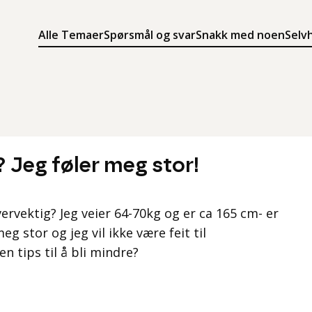
Alle Temaer
Spørsmål og svar
Snakk med noen
Selv
Søk
Meny
Søk i innholdet på ung.no
Meny for å navigere på ung.no
? Jeg føler meg stor!
vervektig? Jeg veier 64-70kg og er ca 165 cm- er
eg stor og jeg vil ikke være feit til
 tips til å bli mindre?