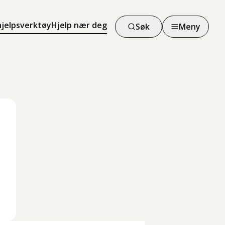
hjelpsverktøy
Hjelp nær deg
Søk
Meny