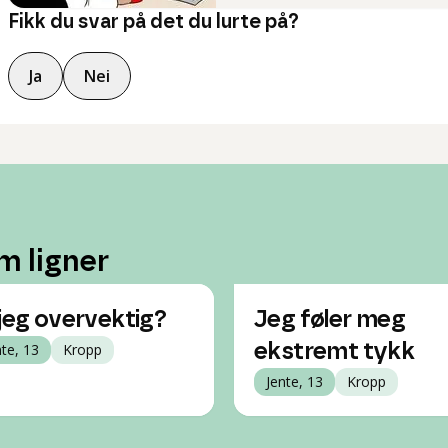
Fikk du svar på det du lurte på?
Ja
Nei
m ligner
 jeg overvektig?
Jeg føler meg
nte, 13
Kropp
ekstremt tykk
Jente, 13
Kropp