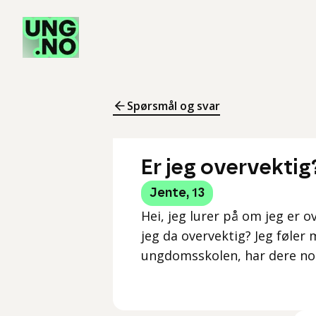
Spørsmål og svar
Er jeg overvektig
Jente
,
13
Hei, jeg lurer på om jeg er o
jeg da overvektig? Jeg føler m
ungdomsskolen, har dere noen