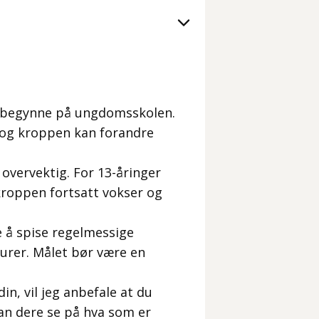
al begynne på ungdomsskolen.
 og kroppen kan forandre
 overvektig. For 13-åringer
kroppen fortsatt vokser og
e å spise regelmessige
kurer. Målet bør være en
n, vil jeg anbefale at du
an dere se på hva som er