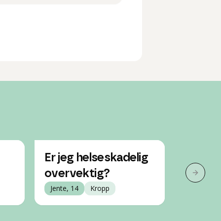
Er jeg helseskadelig
Ønsker
overvektig?
vekt.
Neste 
Jente, 14
Kropp
Jente, 13