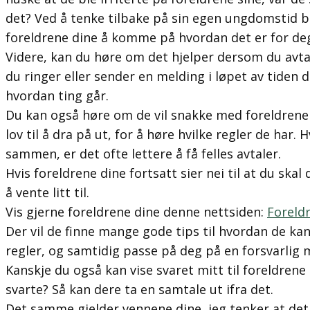
det? Ved å tenke tilbake på sin egen ungdomstid bl
foreldrene dine å komme på hvordan det er for de
Videre, kan du høre om det hjelper dersom du avta
du ringer eller sender en melding i løpet av tiden 
hvordan ting går.
Du kan også høre om de vil snakke med foreldrene 
lov til å dra på ut, for å høre hvilke regler de har. 
sammen, er det ofte lettere å få felles avtaler.
Hvis foreldrene dine fortsatt sier nei til at du skal
å vente litt til.
Vis gjerne foreldrene dine denne nettsiden:
Foreld
Der vil de finne mange gode tips til hvordan de kan
regler, og samtidig passe på deg på en forsvarlig 
Kanskje du også kan vise svaret mitt til foreldrene d
svarte? Så kan dere ta en samtale ut ifra det.
Det samme gjelder vennene dine, jeg tenker at det 