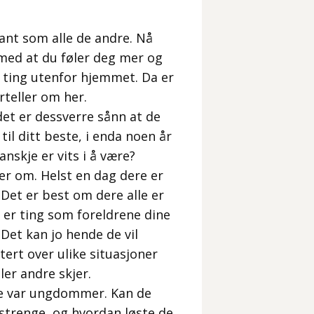
tant som alle de andre. Nå
med at du føler deg mer og
ye ting utenfor hjemmet. Da er
rteller om her.
 det er dessverre sånn at de
l ditt beste, i enda noen år
anskje er vits i å være?
r om. Helst en dag dere er
 Det er best om dere alle er
t er ting som foreldrene dine
Det kan jo hende de vil
ktert over ulike situasjoner
er andre skjer.
de var ungdommer. Kan de
e strenge, og hvordan løste de