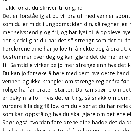
Takk for at du skriver til ung.no.
Det er forståelig at du vil dra ut med venner spon
som du er midt i ungdomstiden din, så regner jeg 
mer selvstendig og fri, og har lyst til å oppleve n
det kjedelig at du har det så strengt som det du fo
Foreldrene dine har jo lov til å nekte deg å dra ut,
bestemmer over deg og kan gjøre det de mener er ti
til. Samtidig virker de jo mer strenge enn hva det k
Du kan jo forsøke å høre med dem hva dette handle
venner, og ikke krangler om strenge regler fra før.
rolige fra før praten starter. Du kan spørre om de
er bekymra for. Hvis det er ting, så snakk om dem. 
vurdere å la deg få lov, om du viser at du har refle
som kan oppstå og hva du skal gjøre om det ene ell
Spør også hvordan foreldrene dine hadde det da 
huske at de ble irriterte på foreldrene sine, var d