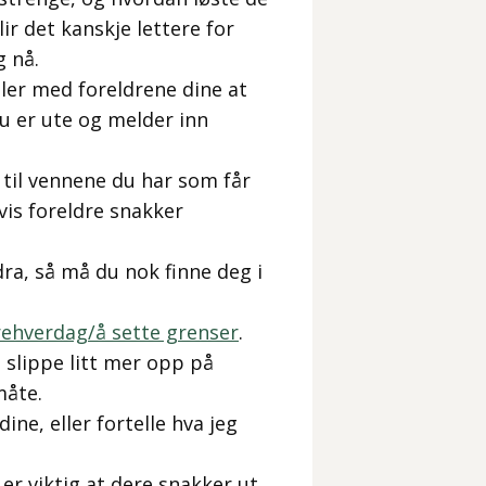
ir det kanskje lettere for
g nå.
ler med foreldrene dine at
du er ute og melder inn
til vennene du har som får
Hvis foreldre snakker
 dra, så må du nok finne deg i
rehverdag/å sette grenser
.
 slippe litt mer opp på
måte.
ine, eller fortelle hva jeg
er viktig at dere snakker ut