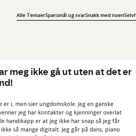
Alle Temaer
Spørsmål og svar
Snakk med noen
Selv
Søk
Meny
Søk i innholdet på ung.no
Meny for å navigere på ung.no
ar meg ikke gå ut uten at det er
nd!
e er i, men sier ungdomskole. Jeg en ganske
 venner jeg har kontakter og kjenninger overlat
le handikapp er at jeg ikke har snap så jeg får
 ikke så mange digitalt. Jeg går på dans, piano