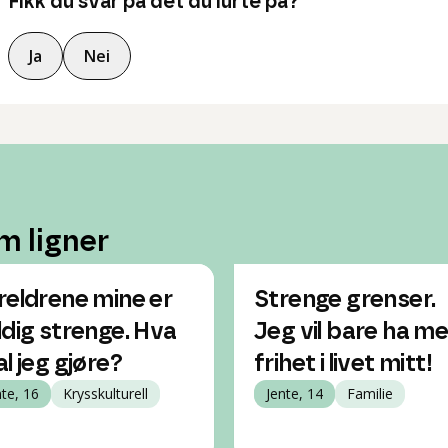
Fikk du svar på det du lurte på?
Ja
Nei
m ligner
reldrene mine er
Strenge grenser.
ldig strenge. Hva
Jeg vil bare ha me
al jeg gjøre?
frihet i livet mitt!
nte, 16
Krysskulturell
Jente, 14
Familie