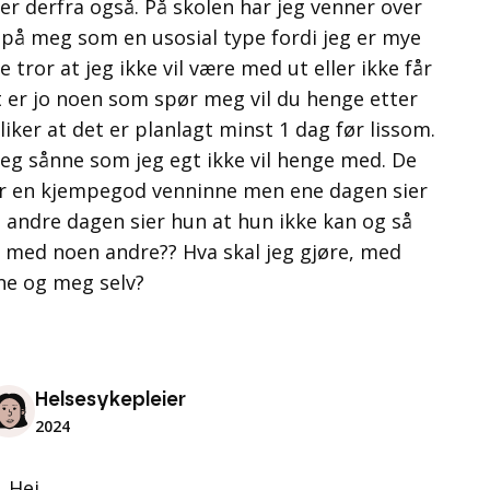
r derfra også. På skolen har jeg venner over
 på meg som en usosial type fordi jeg er mye
tror at jeg ikke vil være med ut eller ikke får
et er jo noen som spør meg vil du henge etter
iker at det er planlagt minst 1 dag før lissom.
eg sånne som jeg egt ikke vil henge med. De
er en kjempegod venninne men ene dagen sier
 andre dagen sier hun at hun ikke kan og så
 med noen andre?? Hva skal jeg gjøre, med
ne og meg selv?
Helsesykepleier
2024
Hei,