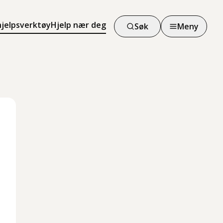
hjelpsverktøy
Hjelp nær deg
Søk
Meny