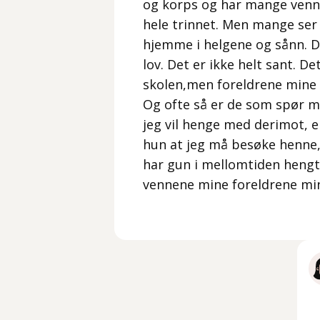
og korps og har mange venne
hele trinnet. Men mange ser
hjemme i helgene og sånn. De 
lov. Det er ikke helt sant. D
skolen,men foreldrene mine l
Og ofte så er de som spør m
jeg vil henge med derimot, 
hun at jeg må besøke henne,
har gun i mellomtiden hengt
vennene mine foreldrene mi