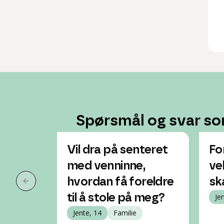
Spørsmål og svar so
Vil dra på senteret
Fo
med venninne,
ve
hvordan få foreldre
sk
Forrige slide
til å stole på meg?
Je
Jente, 14
Familie