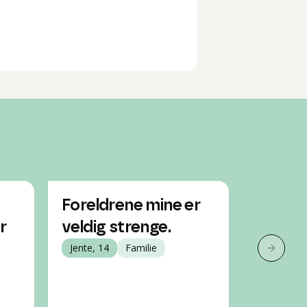
Foreldrene mine er
Min mor
r
veldig strenge.
veldig
Jente, 14
Familie
kan je
Neste 
Jente, 13