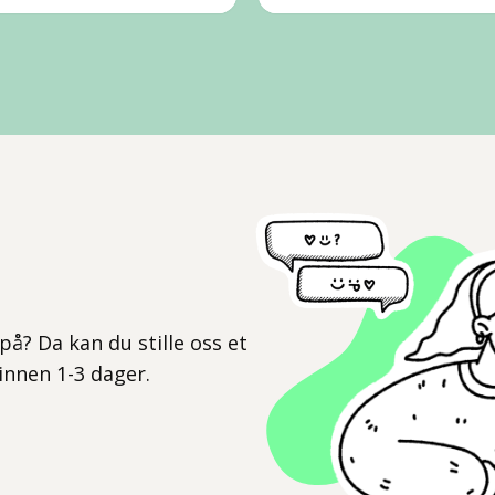
l
på? Da kan du stille oss et
 innen 1-3 dager.