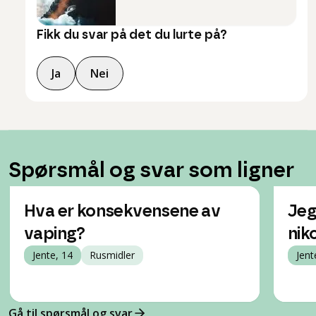
Fikk du svar på det du lurte på?
Ja
Nei
Spørsmål og svar som ligner
Hva er konsekvensene av
Jeg
vaping?
niko
Jente, 14
Rusmidler
Jent
Gå til spørsmål og svar