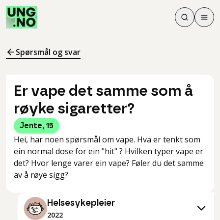
Søk
Men
Søk
Meny
Søk i innhol
Meny for å 
Spørsmål og svar
Er vape det samme som å
røyke sigaretter?
Jente
,
15
Hei, har noen spørsmål om vape. Hva er tenkt som
ein normal dose for ein "hit" ? Hvilken typer vape er
det? Hvor lenge varer ein vape? Føler du det samme
av å røye sigg?
Helsesykepleier
2022