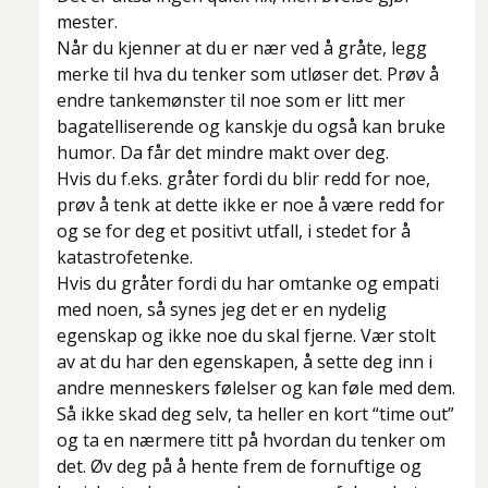
mester
.
Når du kjenner at du er nær ved å gråte, legg
merke til hva du tenker som utløser det. Prøv å
endre tankemønster til noe som er litt mer
bagatelliserende og kanskje du også kan bruke
humor. Da får det mindre makt over deg.
Hvis du f.eks. gråter fordi du blir redd for noe,
prøv å tenk at dette ikke er noe å være redd for
og se for deg et positivt utfall, i stedet for å
katastrofetenke.
Hvis du gråter fordi du har omtanke og empati
med noen, så synes jeg det er en nydelig
egenskap og ikke noe du skal fjerne. Vær stolt
av at du har den egenskapen, å sette deg inn i
andre menneskers følelser og kan
føle med
dem.
Så ikke skad deg selv, ta heller en kort “time out”
og ta en nærmere titt på hvordan du tenker om
det. Øv deg på å hente frem de fornuftige og