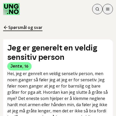
Søk
Men
Søk
Meny
Søk i innhol
Meny for å 
Spørsmål og svar
Jeg er generelt en veldig
sensitiv person
Jente
,
16
Hei, jeg er genrelt en veldig sensetiv person, men
noen ganger så føler jeg at jeg er for sensetiv. Jeg
føler noen ganger at jeg er for barnslig og bare
gråter for pga alt. Hvordan kan jeg slutte å gråte så
mye? Det eneste som hjelper er å klemme neglene
hardt mot armen eller hånden min, da føler jeg ikke
at jeg må gråte lenger, men det er ikke så bra fordi