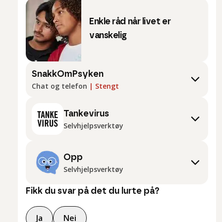
Enkle råd når livet er
vanskelig
SnakkOmPsyken
Chat og telefon
|
Stengt
Tankevirus
Selvhjelpsverktøy
Opp
Selvhjelpsverktøy
Fikk du svar på det du lurte på?
Ja
Nei