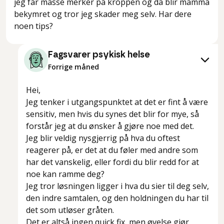
jeg får masse merker på kroppen og da blir mamma
bekymret og tror jeg skader meg selv. Har dere
noen tips?
Fagsvarer psykisk helse
Forrige måned
Hei,
Jeg tenker i utgangspunktet at det er fint å være
sensitiv, men hvis du synes det blir for mye, så
forstår jeg at du ønsker å gjøre noe med det.
Jeg blir veldig nysgjerrig på hva du oftest
reagerer på, er det at du
føler med
andre som
har det vanskelig, eller fordi du blir redd for at
noe kan ramme deg?
Jeg tror løsningen ligger i hva du sier til deg selv,
den indre samtalen, og den holdningen du har til
det som utløser gråten.
Det er altså ingen
quick fix
, men
øvelse gjør