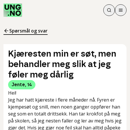
Søk
Men
Søk
Meny
Søk i innhol
Meny for å 
Spørsmål og svar
Kjæresten min er søt, men
behandler meg slik at jeg
føler meg dårlig
Jente
,
14
Hei!
Jeg har hatt kjæreste i flere måneder nå. Fyren er
kjempesøt og snill, men noen ganger oppfører han
seg som en totalt drittsekk. Han tar krokfot på meg
på skolen, så jeg nesten faller og ler av meg hvis jeg
gjør det. Hvis jeg gjør noe feil skal han alltid påpeke