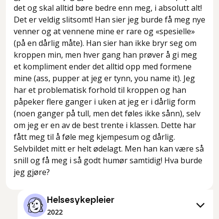
det og skal alltid børe bedre enn meg, i absolutt alt!
Det er veldig slitsomt! Han sier jeg burde få meg nye
venner og at vennene mine er rare og «spesielle»
(på en dårlig måte). Han sier han ikke bryr seg om
kroppen min, men hver gang han prøver å gi meg
et kompliment ender det alltid opp med formene
mine (ass, pupper at jeg er tynn, you name it). Jeg
har et problematisk forhold til kroppen og han
påpeker flere ganger i uken at jeg er i dårlig form
(noen ganger på tull, men det føles ikke sånn), selv
om jeg er en av de best trente i klassen. Dette har
fått meg til å føle meg kjempesum og dårlig.
Selvbildet mitt er helt ødelagt. Men han kan være så
snill og få meg i så godt humør samtidig! Hva burde
jeg gjøre?
Helsesykepleier
2022