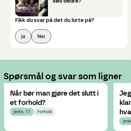
selv bedre?
Fikk du svar på det du lurte på?
Ja
Nei
Spørsmål og svar som ligner
Når bør man gjøre det slutt i
Jeg
et forhold?
klar
Jente, 17
Forhold
hva
Jent