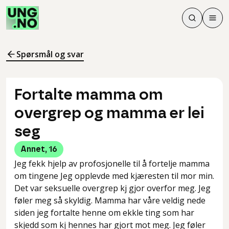
Søk
Men
Søk
Meny
Søk i innhol
Meny for å 
Spørsmål og svar
Fortalte mamma om
overgrep og mamma er lei
seg
Annet
,
16
Jeg fekk hjelp av profosjonelle til å fortelje mamma
om tingene Jeg opplevde med kjæresten til mor min.
Det var seksuelle overgrep kj gjor overfor meg. Jeg
føler meg så skyldig. Mamma har våre veldig nede
siden jeg fortalte henne om ekkle ting som har
skjedd som kj hennes har gjort mot meg. Jeg føler