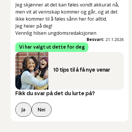
Jeg skjønner at det kan føles vondt akkurat nå,
men vit at vennskap kommer og går, og at det
ikke kommer til å føles sånn her for alltid.
Jeg heier på deg!
Vennlig hilsen ungdomsredaksjonen
Besvart:
21.1.2026
Vi har valgt ut dette for deg
10 tips til å få nye venar
Fikk du svar på det du lurte på?
Ja
Nei