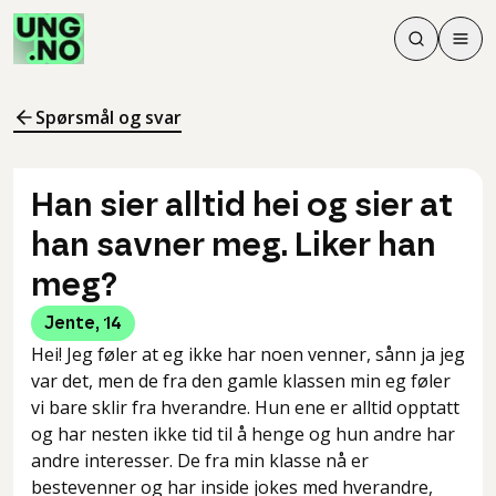
Søk
Men
Søk
Meny
Søk i innhol
Meny for å 
Spørsmål og svar
Han sier alltid hei og sier at
han savner meg. Liker han
meg?
Jente
,
14
Hei! Jeg føler at eg ikke har noen venner, sånn ja jeg
var det, men de fra den gamle klassen min eg føler
vi bare sklir fra hverandre. Hun ene er alltid opptatt
og har nesten ikke tid til å henge og hun andre har
andre interesser. De fra min klasse nå er
bestevenner og har inside jokes med hverandre,