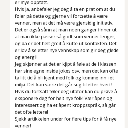
er mye opptatt.
Hvis ja, anbefaler jeg deg å ta en prat om at du
føler på dette og gjerne vil fortsette å være
venner, men at det må være gjensidig initiativ.
Det er også sånn at man noen ganger finner ut
at man ikke passer så godt som venner lenger,
og da er det helt greit å kutte ut kontakten. Det
er lov å se etter nye vennskap som gir deg glede
og energi!
Jeg skjønner at det er kjipt å føle at de i klassen
har sine egne inside jokes osv, men det kan ofte
ta litt tid å bli kjent med folk og komme inn i et
miljø. Det kan være det går seg til etter hvert!
Hvis du fortsatt føler deg utafor kan du prøve å
eksponere deg for helt nye folk! Vær åpen og
interessert og ha et åpent kroppsspråk, så går
det ofte lettere!
Sjekk artikkelen under for flere tips for å få nye
venner!