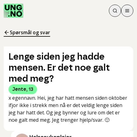
Søk
Men
Søk
Meny
Søk i innhol
Meny for å 
Spørsmål og svar
Lenge siden jeg hadde
mensen. Er det noe galt
med meg?
Jente
,
13
x egennavn. Hei, jeg har hatt mensen siden oktober
ifjor ikke i strekk men nå er det veldig lenge siden
jeg har hatt det. Og jeg bynner og lure om det er
noe galt med meg. Jeg trenger hjelp/svar. 🙂