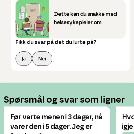
Dette kan du snakke med
helsesykepleier om
Fikk du svar på det du lurte på?
Ja
Nei
Spørsmål og svar som ligner
Før varte menen i 3 dager, nå
Hvo
varer den i 5 dager. Jeg er
igj