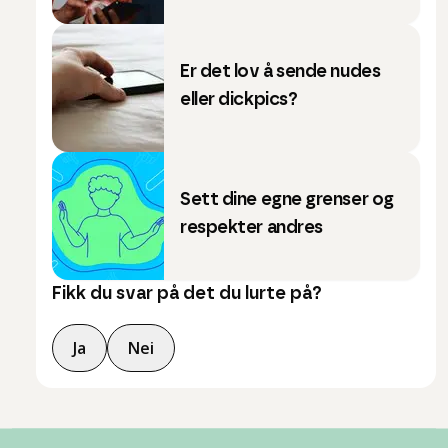
Er det lov å sende nudes
eller dickpics?
Sett dine egne grenser og
respekter andres
Fikk du svar på det du lurte på?
Ja
Nei