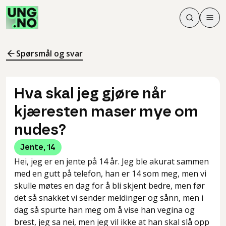
Søk
Men
Søk
Meny
Søk i innhol
Meny for å 
Spørsmål og svar
Hva skal jeg gjøre når
kjæresten maser mye om
nudes?
Jente
,
14
Hei, jeg er en jente på 14 år. Jeg ble akurat sammen
med en gutt på telefon, han er 14 som meg, men vi
skulle møtes en dag for å bli skjent bedre, men før
det så snakket vi sender meldinger og sånn, men i
dag så spurte han meg om å vise han vegina og
brest, jeg sa nei, men jeg vil ikke at han skal slå opp