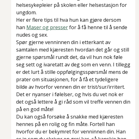
helsesykepleier på skolen eller helsestasjon for
ungdom.
Her er flere tips til hva hun kan gjøre dersom
han
Maser og presser
for å få henne til å sende
nudes og sex.
Spør gjerne venninnen din i etterkant av
samtalen med kjæresten hvordan det går og still
gjerne spørsmål rundt det, da vil hun nok føle
seg sett og ivaretatt av deg som en venn. I tillegg
er det lurt å stille oppfølgingsspørsmål mens de
prater om situasjonen, for å få et tydeligere
bilde av hvorfor vennen din er trist/sur/irritert.
Det er nyanser i følelser, og hvis du vet nok er
det også lettere å gi råd som vil treffe vennen din
på en god måte!
Du kan også forsøke å snakke med kjæresten
hennes på en rolig og fin måte. Fortell han
hvorfor du er bekymret for venninnen din. Han