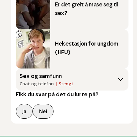
Er det greit å mase seg til
sex?
Helsestasjon for ungdom
(HFU)
Sex og samfunn
Chat og telefon
|
Stengt
Fikk du svar på det du lurte på?
Ja
Nei