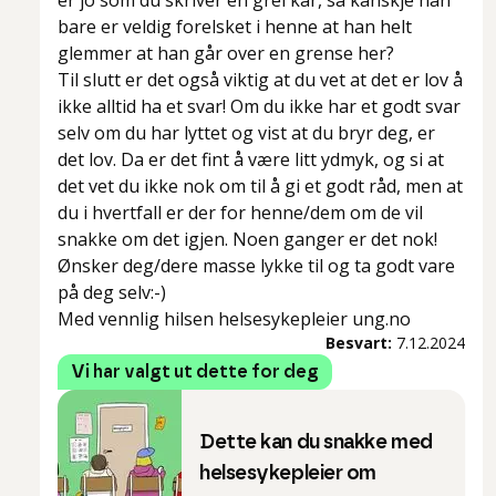
er jo som du skriver en grei kar, så kanskje han
bare er veldig forelsket i henne at han helt
glemmer at han går over en grense her?
Til slutt er det også viktig at du vet at det er lov å
ikke
alltid
ha et svar! Om du ikke har et godt svar
selv om du har lyttet og vist at du bryr deg, er
det lov. Da er det fint å være litt ydmyk, og si at
det vet du ikke nok om til å gi et godt råd, men at
du i hvertfall er der for henne/dem om de vil
snakke om det igjen. Noen ganger er det nok!
Ønsker deg/dere masse lykke til og ta godt vare
på deg selv:-)
Med vennlig hilsen helsesykepleier ung.no
Besvart:
7.12.2024
Vi har valgt ut dette for deg
Dette kan du snakke med
helsesykepleier om