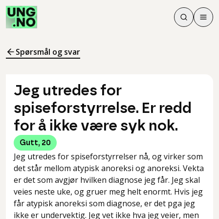
Søk
Men
Søk
Meny
Søk i innhol
Meny for å 
Spørsmål og svar
Jeg utredes for
spiseforstyrrelse. Er redd
for å ikke være syk nok.
Gutt
,
20
Jeg utredes for spiseforstyrrelser nå, og virker som
det står mellom atypisk anoreksi og anoreksi. Vekta
er det som avgjør hvilken diagnose jeg får. Jeg skal
veies neste uke, og gruer meg helt enormt. Hvis jeg
får atypisk anoreksi som diagnose, er det pga jeg
ikke er undervektig. Jeg vet ikke hva jeg veier, men