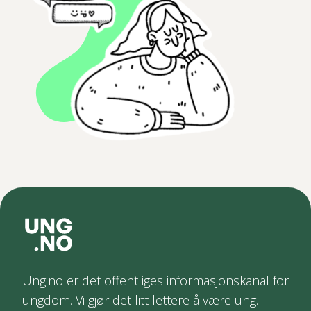
Ung.no er det offentliges informasjonskanal for
ungdom. Vi gjør det litt lettere å være ung.