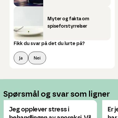
Myter og fakta om
spiseforstyrrelser
Fikk du svar på det du lurte på?
Ja
Nei
Spørsmål og svar som ligner
Jeg opplever stress i
Er 