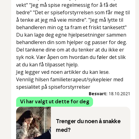
vekt" "Jeg må spise regelmessig for å få det
bedre" "Det er spiseforstyrrelsen som får meg til
å tenke at jeg må veie mindre". "Jeg må lytte til
behandleren min og ta fram et friskt tankesett"
Du kan lage deg egne hjelpesetninger sammen
behandleren din som hjelper og passer for deg.
Del tankene dine om at du tenker at du ikke er
syk nok. Vær åpen om hvordan du føler det slik
at du kan få tilpasset hjelp.
Jeg legger ved noen artikler du kan lese.
Vennlig hilsen familieterapeut/sykepleier med
spesialitet på spiseforstyrrelser
Besvart:
18.10.2021
Vi har valgt ut dette for deg
Trenger du noen å snakke
med?