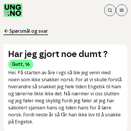
Søk
Men
Søk
Meny
Søk i innhol
Meny for å 
Spørsmål og svar
Har jeg gjort noe dumt ?
Gutt
,
16
Hei. På starten av åre i vgs så ble jeg venn med
noen som ikke snakker norsk. For at vi skulle forstå
hverandre så snakket jeg hele tiden Engelsk til ham
og lærerne likte ikke det. Nå nærmer vi oss slutten
og jeg føler meg skyldig fordi jeg føler at jeg har
sabotert sjansen hans og tiden hans for å lære
norsk. Fordi neste år så får han ikke lov til å snakke
på Engelsk.