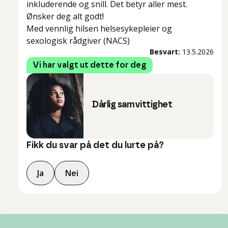
inkluderende og snill. Det betyr aller mest.
Ønsker deg alt godt!
Med vennlig hilsen helsesykepleier og
sexologisk rådgiver (NACS)
Besvart:
13.5.2026
Vi har valgt ut dette for deg
Dårlig samvittighet
Fikk du svar på det du lurte på?
Ja
Nei