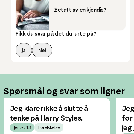
Betatt av en kjendis?
Fikk du svar på det du lurte på?
Ja
Nei
Spørsmål og svar som ligner
Jeg klarer ikke å slutte å
Jeg 
tenke på Harry Styles.
for
Jente, 13
Forelskelse
jeg