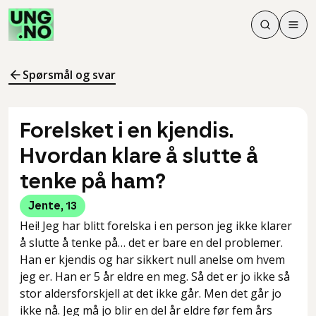
Søk
Men
Søk
Meny
Søk i innhol
Meny for å 
Spørsmål og svar
Forelsket i en kjendis.
Hvordan klare å slutte å
tenke på ham?
Jente
,
13
Hei! Jeg har blitt forelska i en person jeg ikke klarer
å slutte å tenke på… det er bare en del problemer.
Han er kjendis og har sikkert null anelse om hvem
jeg er. Han er 5 år eldre en meg. Så det er jo ikke så
stor aldersforskjell at det ikke går. Men det går jo
ikke nå. Jeg må jo blir en del år eldre før fem års