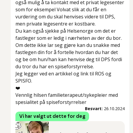
også mulig å ta kontakt med et privat legesenter
som for eksempel Volvat slik at du får en
vurdering om du skal henvises videre til DPS,
men private legesentre er kostbare.
Du kan også sjekke på Helsenorge om det er
fastleger som er ledig i nærheten av der du bor.
Om dette ikke lar seg gjøre kan du snakke med
fastlegen din for å fortelle hvordan du har det
og be om hun/han kan henvise deg til DPS fordi
du tror du har en spiseforstyrrelse.
Jeg legger ved en artikkel og link til ROS og
SPISFO.
❤️
Vennlig hilsen familieterapeut/sykepleier med
spesialitet på spiseforstyrrelser
Besvart:
26.10.2024
Vi har valgt ut dette for deg