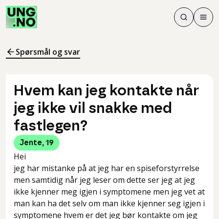
Søk
Men
Søk
Meny
Søk i innhol
Meny for å 
Spørsmål og svar
Hvem kan jeg kontakte når
jeg ikke vil snakke med
fastlegen?
Jente
,
19
Hei
jeg har mistanke på at jeg har en spiseforstyrrelse
men samtidig når jeg leser om dette ser jeg at jeg
ikke kjenner meg igjen i symptomene men jeg vet at
man kan ha det selv om man ikke kjenner seg igjen i
symptomene hvem er det jeg bør kontakte om jeg