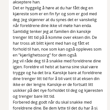
akseptere han.
Det er hyggelig å høre at du har fått deg en
kjæreste som er en fin fyr og som er god med
deg. Jeg skjønner at du synes det er vanskelig
når foreldrene dine ikke vil møte han enda.
Samtidig tenker jeg at familien din kanskje
trenger litt tid på å komme over eksen din. De
har tross alt blitt kjent med han og fått et
forhold til han, noe som kan også oppleves som
en "kjærlighetssorg" for dem også.
Jeg vil råde deg til å snakke med foreldrene dine
igjen. Foreldre vil helst at barna sine skal være
trygge og ha det bra. Kanskje bare at foreldrene
dine trenger litt tid for å bli vant til at eksen din
ikke er der lengre. Kanskje er de fortsatt litt
usikker på det nye forholdet til deg og kjæresten
og trenger bare litt tid.
Forbered deg godt når du skal snakke med
foreldrene dine. Be dem lytte til det du har å si.