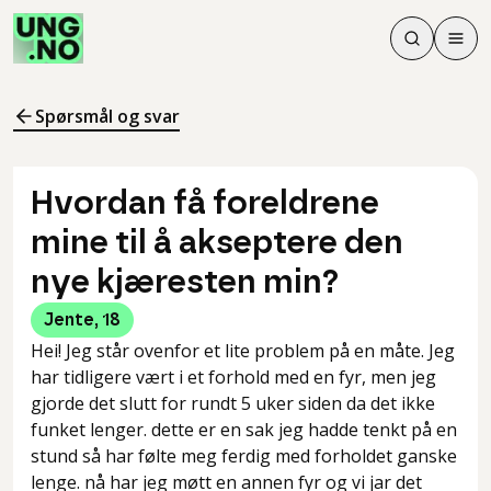
Søk
Men
Søk
Meny
Søk i innhol
Meny for å 
Spørsmål og svar
Hvordan få foreldrene
mine til å akseptere den
nye kjæresten min?
Jente
,
18
Hei! Jeg står ovenfor et lite problem på en måte. Jeg
har tidligere vært i et forhold med en fyr, men jeg
gjorde det slutt for rundt 5 uker siden da det ikke
funket lenger. dette er en sak jeg hadde tenkt på en
stund så har følte meg ferdig med forholdet ganske
lenge. nå har jeg møtt en annen fyr og vi jar det