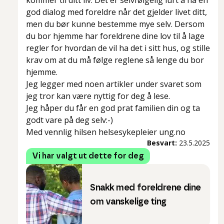
kommer til ditt liv. Det er selvfølgelig lurt å ha en
god dialog med foreldre når det gjelder livet ditt,
men du bør kunne bestemme mye selv. Dersom
du bor hjemme har foreldrene dine lov til å lage
regler for hvordan de vil ha det i sitt hus, og stille
krav om at du må følge reglene så lenge du bor
hjemme.
Jeg legger med noen artikler under svaret som
jeg tror kan være nyttig for deg å lese.
Jeg håper du får en god prat familien din og ta
godt vare på deg selv:-)
Med vennlig hilsen helsesykepleier ung.no
Besvart:
23.5.2025
Vi har valgt ut dette for deg
Snakk med foreldrene dine
om vanskelige ting