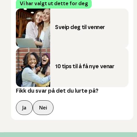
Vi har valgt ut dette for deg
Sveip deg til venner
10 tips til å få nye venar
Fikk du svar på det du lurte på?
Ja
Nei