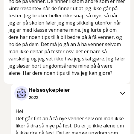
holde på venner. De finner liksom andre som er mer
«interresante» når de finner ut at jeg ikke går på
fester. Jeg bruker heller ikke snap så mye, så når
jeg er på skolen føler jeg meg sikkelig utenfor når
jeg er med klasse vennene mine. Jeg lurte på om
dere har noen tips til å bli bedre på å få venner, og
holde på dem. Det må jo gå an å ha venner selvom
man ikke deltar på fester osv. det er bare så
vanskelig og jeg vet ikke hva jeg skal gjøre. Jeg føler
jeg sløser bort ungdomsårene mine på å være
alene. Har dere noen tips til hva jeg kan gjøre?
Helsesykepleier
2022
Hei
Det går fint an å få nye venner selv om man ikke
liker å dra så mye på fest. Du er jo ikke alene om
å ikke dra på fest. Det er mange ungdom som