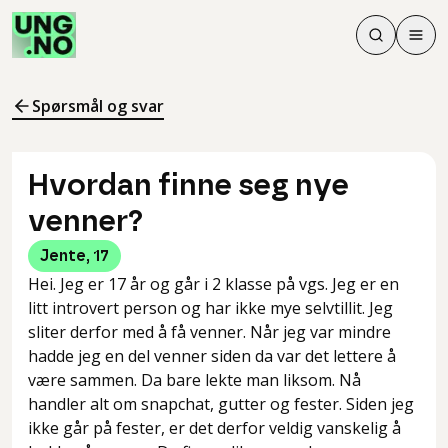
Søk
Men
Søk
Meny
Søk i innhol
Meny for å 
Spørsmål og svar
Hvordan finne seg nye
venner?
Jente
,
17
Hei. Jeg er 17 år og går i 2 klasse på vgs. Jeg er en
litt introvert person og har ikke mye selvtillit. Jeg
sliter derfor med å få venner. Når jeg var mindre
hadde jeg en del venner siden da var det lettere å
være sammen. Da bare lekte man liksom. Nå
handler alt om snapchat, gutter og fester. Siden jeg
ikke går på fester, er det derfor veldig vanskelig å