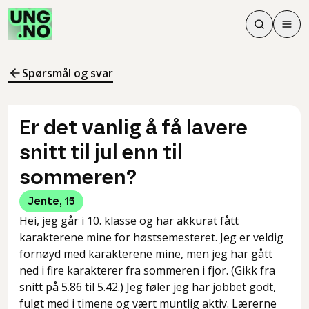
Søk
Men
Søk
Meny
Søk i innhol
Meny for å 
Spørsmål og svar
Er det vanlig å få lavere
snitt til jul enn til
sommeren?
Jente
,
15
Hei, jeg går i 10. klasse og har akkurat fått
karakterene mine for høstsemesteret. Jeg er veldig
fornøyd med karakterene mine, men jeg har gått
ned i fire karakterer fra sommeren i fjor. (Gikk fra
snitt på 5.86 til 5.42.) Jeg føler jeg har jobbet godt,
fulgt med i timene og vært muntlig aktiv. Lærerne