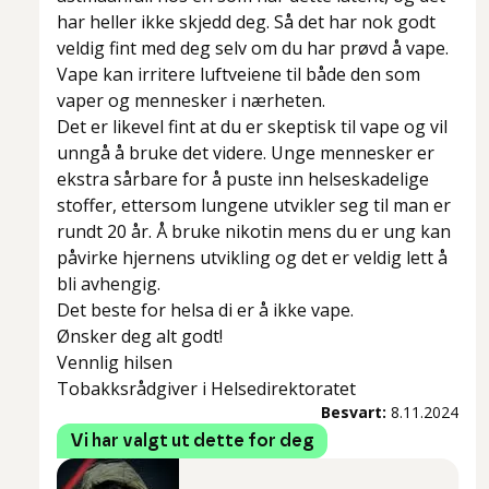
har heller ikke skjedd deg. Så det har nok godt
veldig fint med deg selv om du har prøvd å vape.
Vape kan irritere luftveiene til både den som
vaper og mennesker i nærheten.
Det er likevel fint at du er skeptisk til vape og vil
unngå å bruke det videre. Unge mennesker er
ekstra sårbare for å puste inn helseskadelige
stoffer, ettersom lungene utvikler seg til man er
rundt 20 år. Å bruke nikotin mens du er ung kan
påvirke hjernens utvikling og det er veldig lett å
bli avhengig.
Det beste for helsa di er å ikke vape.
Ønsker deg alt godt!
Vennlig hilsen
Tobakksrådgiver i Helsedirektoratet
Besvart:
8.11.2024
Vi har valgt ut dette for deg