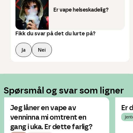
Er vape helseskadelig?
Fikk du svar på det du lurte på?
Ja
Nei
Spørsmål og svar som ligner
Jeg låner en vape av
Er 
venninna mi omtrent en
Jent
gang i uka. Er dette farlig?