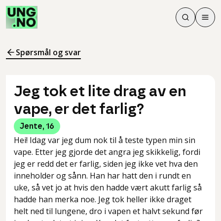
Søk
Men
Søk
Meny
Søk i innhol
Meny for å 
Spørsmål og svar
Jeg tok et lite drag av en
vape, er det farlig?
Jente
,
16
Hei! Idag var jeg dum nok til å teste typen min sin
vape. Etter jeg gjorde det angra jeg skikkelig, fordi
jeg er redd det er farlig, siden jeg ikke vet hva den
inneholder og sånn. Han har hatt den i rundt en
uke, så vet jo at hvis den hadde vært akutt farlig så
hadde han merka noe. Jeg tok heller ikke draget
helt ned til lungene, dro i vapen et halvt sekund før