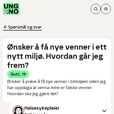
Søk
Men
Søk
Meny
Søk i innhol
Meny for å 
Spørsmål og svar
Ønsker å få nye venner i ett
nytt miljø. Hvordan går jeg
frem?
Gutt
,
19
Ønsker å prøve å få nye venner i bilmiljøet siden jeg
har oppdaga at venna mine er falske venner.
Hvordan ska jeg gjøre det?
Helsesykepleier