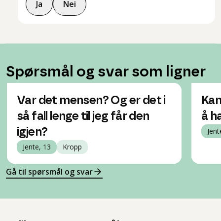
Ja
Nei
Spørsmål og svar som ligner
Var det mensen? Og er det i
Kan
så fall lenge til jeg får den
å h
igjen?
Jent
Jente, 13
Kropp
Gå til spørsmål og svar