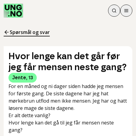
Søk
Men
Søk
Meny
Søk i innhol
Meny for å 
Spørsmål og svar
Hvor lenge kan det går før
jeg får mensen neste gang?
Jente
,
13
For en måned og ni dager siden hadde jeg mensen
for første gang. De siste dagene har jeg hat
mørkebrun utflod men ikke mensen. Jeg har og hatt
løsere mage de siste dagene.
Er alt dette vanlig?
Hvor lenge kan det gå til jeg får mensen neste
gang?