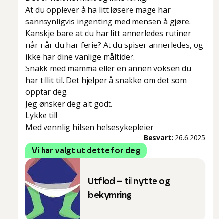
At du opplever å ha litt løsere mage har
sannsynligvis ingenting med mensen å gjøre.
Kanskje bare at du har litt annerledes rutiner
når når du har ferie? At du spiser annerledes, og
ikke har dine vanlige måltider.
Snakk med mamma eller en annen voksen du
har tillit til. Det hjelper å snakke om det som
opptar deg.
Jeg ønsker deg alt godt.
Lykke til!
Med vennlig hilsen helsesykepleier
Besvart:
26.6.2025
Vi har valgt ut dette for deg
Utflod – til nytte og
bekymring