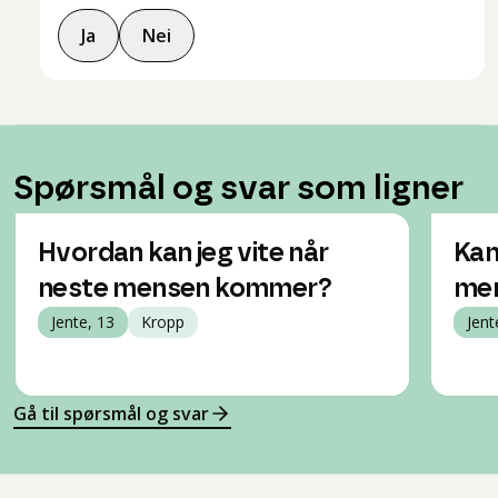
Ja
Nei
Spørsmål og svar som ligner
Hvordan kan jeg vite når
Kan
neste mensen kommer?
men
Jente, 13
Kropp
Jent
Gå til spørsmål og svar