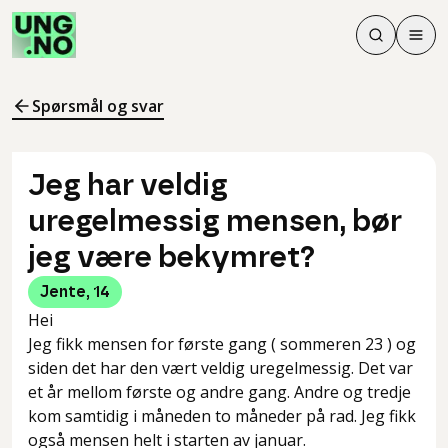
Søk
Men
Søk
Meny
Søk i innhol
Meny for å 
Spørsmål og svar
Jeg har veldig
uregelmessig mensen, bør
jeg være bekymret?
Jente
,
14
Hei
Jeg fikk mensen for første gang ( sommeren 23 ) og
siden det har den vært veldig uregelmessig. Det var
et år mellom første og andre gang. Andre og tredje
kom samtidig i måneden to måneder på rad. Jeg fikk
også mensen helt i starten av januar.