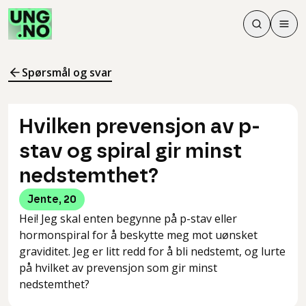
Søk
Men
Søk
Meny
Søk i innhol
Meny for å 
Spørsmål og svar
Hvilken prevensjon av p-
stav og spiral gir minst
nedstemthet?
Jente
,
20
Hei! Jeg skal enten begynne på p-stav eller
hormonspiral for å beskytte meg mot uønsket
graviditet. Jeg er litt redd for å bli nedstemt, og lurte
på hvilket av prevensjon som gir minst