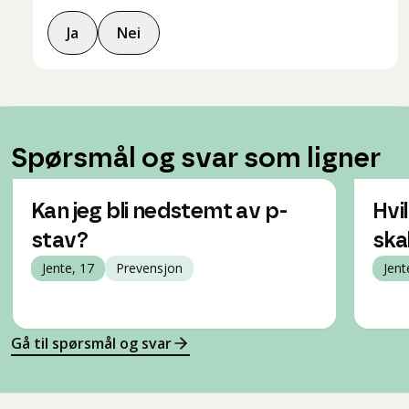
Ja
Nei
Spørsmål og svar som ligner
Kan jeg bli nedstemt av p-
Hvi
stav?
ska
Jente, 17
Prevensjon
Jent
Gå til spørsmål og svar