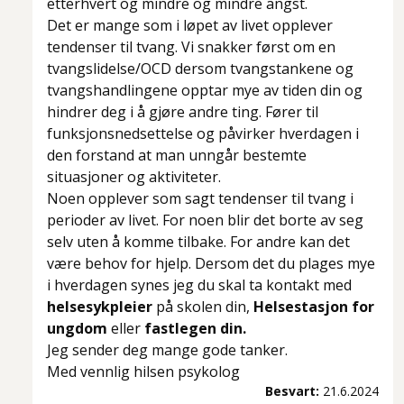
etterhvert og mindre og mindre angst
.
Det er mange som i løpet av livet opplever
tendenser til tvang. Vi snakker først om en
tvangslidelse/OCD dersom tvangstankene og
tvangshandlingene opptar mye av tiden din og
hindrer deg i å gjøre andre ting. Fører til
funksjonsnedsettelse og påvirker hverdagen i
den forstand at man unngår bestemte
situasjoner og aktiviteter.
Noen opplever som sagt tendenser til tvang i
perioder av livet. For noen blir det borte av seg
selv uten å komme tilbake. For andre kan det
være behov for hjelp. Dersom det du plages mye
i hverdagen synes jeg du skal ta kontakt med
helsesykpleier
på skolen din,
Helsestasjon for
ungdom
eller
fastlegen din.
Jeg sender deg mange gode tanker.
Med vennlig hilsen psykolog
Besvart:
21.6.2024