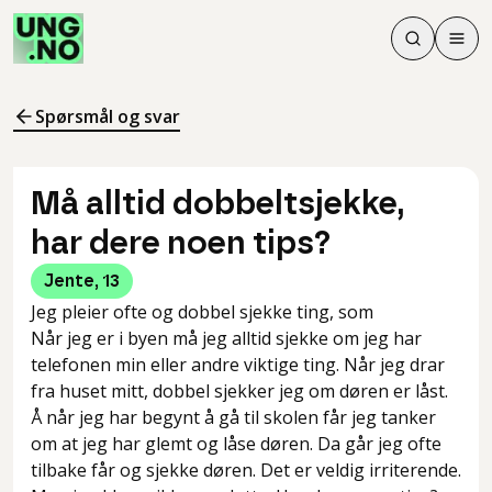
Søk
Men
Søk
Meny
Søk i innhol
Meny for å 
Spørsmål og svar
Må alltid dobbeltsjekke,
har dere noen tips?
Jente
,
13
Jeg pleier ofte og dobbel sjekke ting, som
Når jeg er i byen må jeg alltid sjekke om jeg har
telefonen min eller andre viktige ting. Når jeg drar
fra huset mitt, dobbel sjekker jeg om døren er låst.
Å når jeg har begynt å gå til skolen får jeg tanker
om at jeg har glemt og låse døren. Da går jeg ofte
tilbake får og sjekke døren. Det er veldig irriterende.