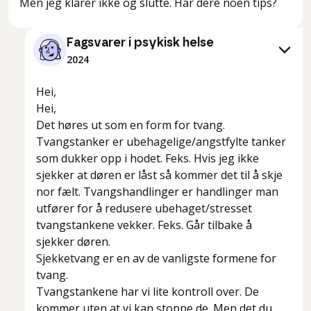
Men jeg klarer ikke og slutte. Har dere noen tips?
Fagsvarer i psykisk helse
2024
Hei,
Hei,
Det høres ut som en form for tvang.
Tvangstanker er ubehagelige/angstfylte tanker
som dukker opp i hodet. Feks.
Hvis jeg ikke
sjekker at døren er låst så kommer det til å skje
nor fælt.
Tvangshandlinger er handlinger man
utfører for å redusere ubehaget/stresset
tvangstankene vekker. Feks.
Går tilbake å
sjekker døren.
Sjekketvang er en av de vanligste formene for
tvang.
Tvangstankene har vi lite kontroll over. De
kommer uten at vi kan stoppe de. Men det du