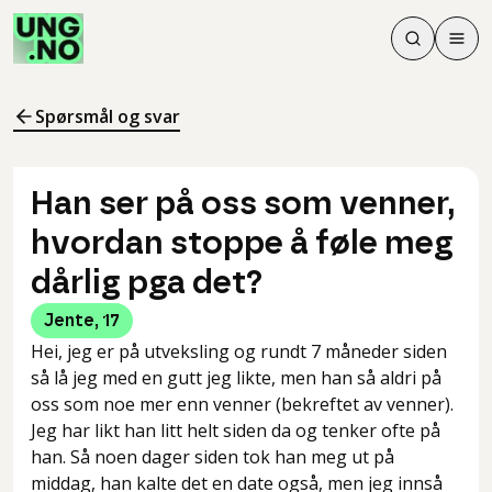
Søk
Men
Søk
Meny
Søk i innhol
Meny for å 
Spørsmål og svar
Han ser på oss som venner,
hvordan stoppe å føle meg
dårlig pga det?
Jente
,
17
Hei, jeg er på utveksling og rundt 7 måneder siden
så lå jeg med en gutt jeg likte, men han så aldri på
oss som noe mer enn venner (bekreftet av venner).
Jeg har likt han litt helt siden da og tenker ofte på
han. Så noen dager siden tok han meg ut på
middag, han kalte det en date også, men jeg innså