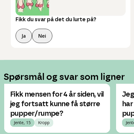
Fikk du svar på det du lurte på?
Ja
Nei
Spørsmål og svar som ligner
Fikk mensen for 4 år siden, vil
Jeg
jeg fortsatt kunne få større
har
pupper/rumpe?
pup
Jente, 15
Kropp
Jent