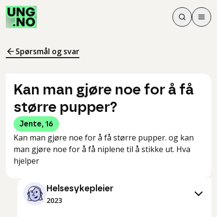
Søk
Men
Søk
Meny
Søk i innhol
Meny for å 
Spørsmål og svar
Kan man gjøre noe for å få
større pupper?
Jente
,
16
Kan man gjøre noe for å få større pupper. og kan
man gjøre noe for å få niplene til å stikke ut. Hva
hjelper
Helsesykepleier
2023