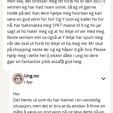
men like, det stresser meg litt fordi ho er den BESTE
vennen eg har hatt noen sinne, så eg vil gjerne
holde på det. Kan dere hjelpe meg hvordan eg kan
vøre en god venn for ho? Og Y som eg kaller ho for
nå, har baksnakka meg SYKT masse til X og ho jar
sagt at ho hater meg og at ho ikkje vil ver med meg.
Beste vennen min sa også at Y ikkje har spurt meg
når dei skal ut fordi ho ikkje vil ha meg me. Mr skal
på shopping neste lør og eg håper d går bra. Please
hjelp meg i dette her:)) elsker dåkk i ung.no dere
gjør en fantastisk jobb assa🥰 god helg.
Ung.no
I fjor
Hei
Det høres ut som du har havnet i en vanskelig
situasjon, men det er bra at du ønsker å finne en
måte å være en god venn på og løse dette på en