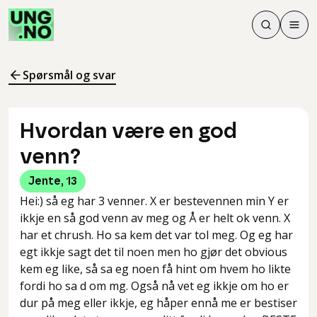
Søk
Men
Søk
Meny
Søk i innhol
Meny for å 
Spørsmål og svar
Hvordan være en god
venn?
Jente
,
13
Hei:) så eg har 3 venner. X er bestevennen min Y er
ikkje en så god venn av meg og Å er helt ok venn. X
har et chrush. Ho sa kem det var tol meg. Og eg har
egt ikkje sagt det til noen men ho gjør det obvious
kem eg like, så sa eg noen få hint om hvem ho likte
fordi ho sa d om mg. Også nå vet eg ikkje om ho er
dur på meg eller ikkje, eg håper ennå me er bestiser