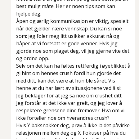
best mulig måte. Her er noen tips som kan
hjelpe deg:
Åpen og ærlig kommunikasjon er viktig, spesielt
når det gjelder nære vennskap. Du kan si noe
som: jeg føler meg litt usikker akkurat nå og
håper at vi fortsatt er gode venner. Hvis jeg
gjorde noe som plaget deg, vil jeg gjerne vite det
og ordne opp.
Selv om det kan ha føltes rettferdig i øyeblikket å
gi hint om hennes crush fordi hun gjorde det
med ditt, kan det være at hun ble såret. Vis
henne at du har lært av situasjonene ved å si:
Jeg beklager for at jeg sa noe om crushet ditt.
Jeg forstår at det ikke var greit, og jeg lover å
respektere grensene dine fremover. Hva om vi
ikke forteller noe om hverandres crush?
Hvis Y baksnakker deg, prøv å ikke la det påvirke
relasjonen mellom deg og X. Fokuser på hva du