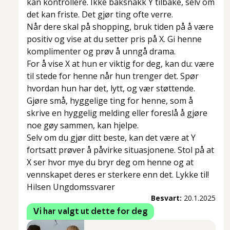
kan kontrollere. Ikke baksnakk Y tilbake, selv om
det kan friste. Det gjør ting ofte verre.
Når dere skal på shopping, bruk tiden på å være
positiv og vise at du setter pris på X. Gi henne
komplimenter og prøv å unngå drama.
For å vise X at hun er viktig for deg, kan du: være
til stede for henne når hun trenger det. Spør
hvordan hun har det, lytt, og vær støttende.
Gjøre små, hyggelige ting for henne, som å
skrive en hyggelig melding eller foreslå å gjøre
noe gøy sammen, kan hjelpe.
Selv om du gjør ditt beste, kan det være at Y
fortsatt prøver å påvirke situasjonene. Stol på at
X ser hvor mye du bryr deg om henne og at
vennskapet deres er sterkere enn det. Lykke til!
Hilsen Ungdomssvarer
Besvart:
20.1.2025
Vi har valgt ut dette for deg