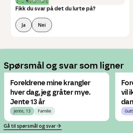
Fikk du svar på det du lurte på?
Ja
Nei
Spørsmål og svar som ligner
Foreldrene mine krangler
For
hver dag, jeg gråter mye.
vil 
Jente 13 år
da
Jente, 13
Familie
Gutt
Gå til spørsmål og svar