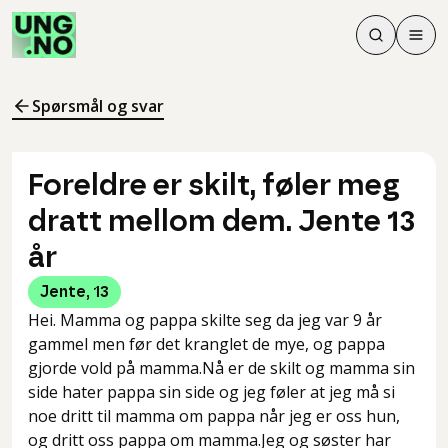
Søk
Men
Søk
Meny
Søk i innhol
Meny for å 
Spørsmål og svar
Foreldre er skilt, føler meg
dratt mellom dem. Jente 13
år
Jente
,
13
Hei. Mamma og pappa skilte seg da jeg var 9 år
gammel men før det kranglet de mye, og pappa
gjorde vold på mamma.Nå er de skilt og mamma sin
side hater pappa sin side og jeg føler at jeg må si
noe dritt til mamma om pappa når jeg er oss hun,
og dritt oss pappa om mamma.Jeg og søster har