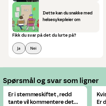
Dette kan du snakke med
helsesykepleier om
Fikk du svar på det du lurte på?
Ja
Nei
Spørsmål og svar som ligner
Er i stemmeskiftet , redd
Kvi
tante vil kommentere det…
Er 