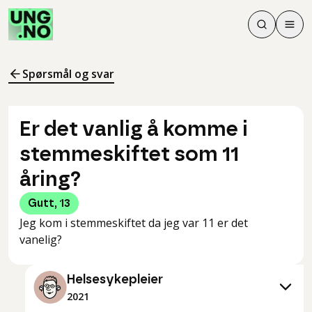
Søk
Men
Søk
Meny
Søk i innhol
Meny for å 
Spørsmål og svar
Er det vanlig å komme i
stemmeskiftet som 11
åring?
Gutt
,
13
Jeg kom i stemmeskiftet da jeg var 11 er det
vanelig?
Helsesykepleier
2021