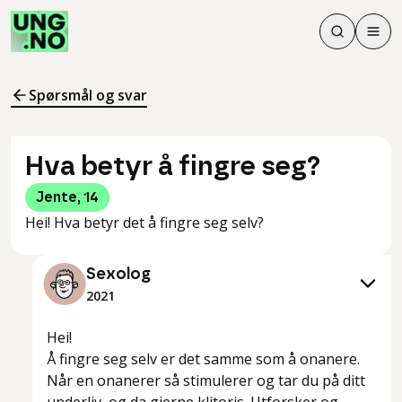
Søk
Men
Søk
Meny
Søk i innhol
Meny for å 
Spørsmål og svar
Hva betyr å fingre seg?
Jente
,
14
Hei! Hva betyr det å fingre seg selv?
Sexolog
2021
Hei!
Å fingre seg selv er det samme som å onanere.
Når en onanerer så stimulerer og tar du på ditt