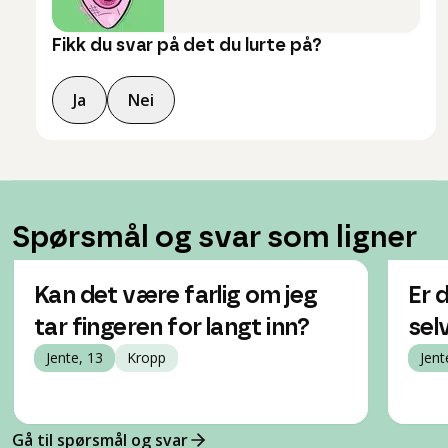
Fikk du svar på det du lurte på?
Ja
Nei
Spørsmål og svar som ligner
Kan det være farlig om jeg
Er 
tar fingeren for langt inn?
sel
Jente, 13
Kropp
Jent
Gå til spørsmål og svar