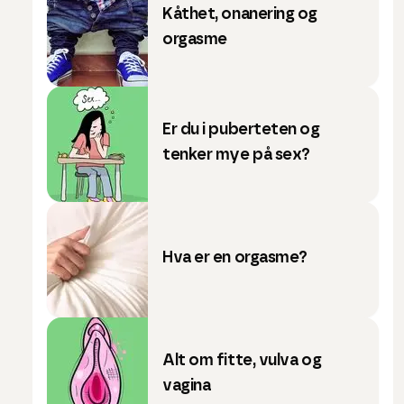
Kåthet, onanering og
orgasme
Er du i puberteten og
tenker mye på sex?
Hva er en orgasme?
Alt om fitte, vulva og
vagina