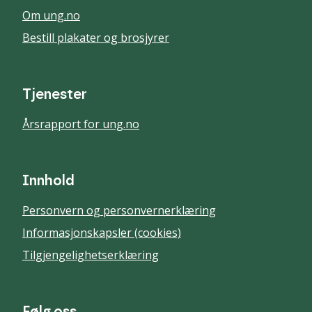
Om ung.no
Bestill plakater og brosjyrer
Tjenester
Årsrapport for ung.no
Innhold
Personvern og personvernerklæring
Informasjonskapsler (cookies)
Tilgjengelighetserklæring