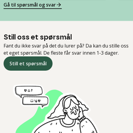
Gå til spørsmål og svar
Still oss et spørsmål
Fant du ikke svar på det du lurer på? Da kan du stille oss
et eget spørsmål. De fleste får svar innen 1-3 dager.
Still et spørsmål