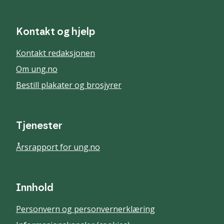
Kontakt og hjelp
Kontakt redaksjonen
Om ung.no
Bestill plakater og brosjyrer
Tjenester
Årsrapport for ung.no
Innhold
Personvern og personvernerklæring