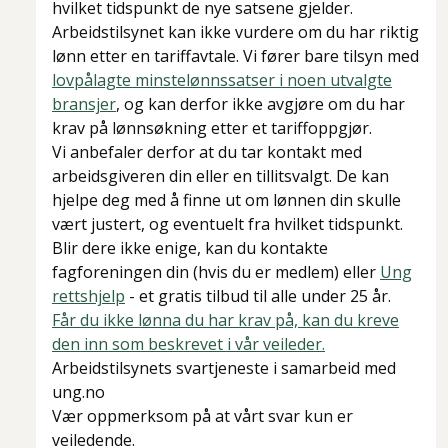
hvilket tidspunkt de nye satsene gjelder.
Arbeidstilsynet kan ikke vurdere om du har riktig
lønn etter en tariffavtale. Vi fører bare tilsyn med
lovpålagte minstelønnssatser i noen utvalgte
bransjer
, og kan derfor ikke avgjøre om du har
krav på lønnsøkning etter et tariffoppgjør.
Vi anbefaler derfor at du tar kontakt med
arbeidsgiveren din eller en tillitsvalgt. De kan
hjelpe deg med å finne ut om lønnen din skulle
vært justert, og eventuelt fra hvilket tidspunkt.
Blir dere ikke enige, kan du kontakte
fagforeningen din (hvis du er medlem) eller
Ung
rettshjelp
- et gratis tilbud til alle under 25 år.
Får du ikke lønna du har krav på, kan du kreve
den inn som beskrevet i vår veileder.
Arbeidstilsynets svartjeneste i samarbeid med
ung.no
Vær oppmerksom på at vårt svar kun er
veiledende.