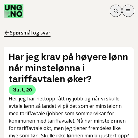
Søk
Men
Søk
Meny
Søk i innhol
Meny for å 
Spørsmål og svar
Har jeg krav på høyere lønn
når minstelønna i
tariffavtalen øker?
Gutt
,
20
Hei, jeg har nettopp fått ny jobb og når vi skulle
avtale lønn så landet vi på det som er minstelønn
med tariffavtale (jobber som sommervikar for
kommunen med tariffavtale). Nå har minstelønnen
for tariffavtale økt, men jeg tjener fremdeles like
mye som før . Skulle ikke lønnen min bli justert opp?