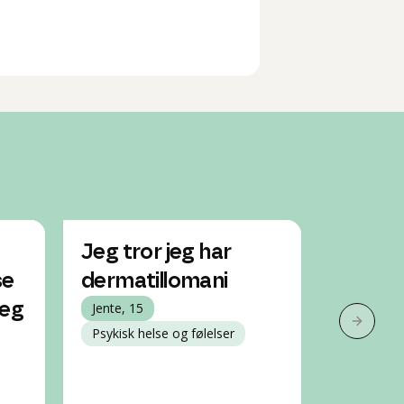
Jeg tror jeg har
Jeg pi
se
dermatillomani
huden
jeg
Jente, 15
er bek
Neste 
Psykisk helse og følelser
Jente, 16