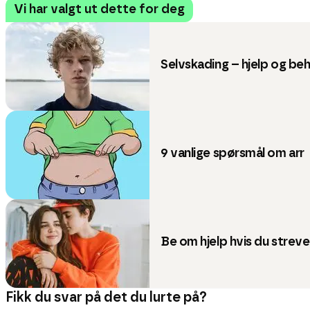
Vi har valgt ut dette for deg
Selvskading – hjelp og be
9 vanlige spørsmål om arr
Be om hjelp hvis du streve
Fikk du svar på det du lurte på?