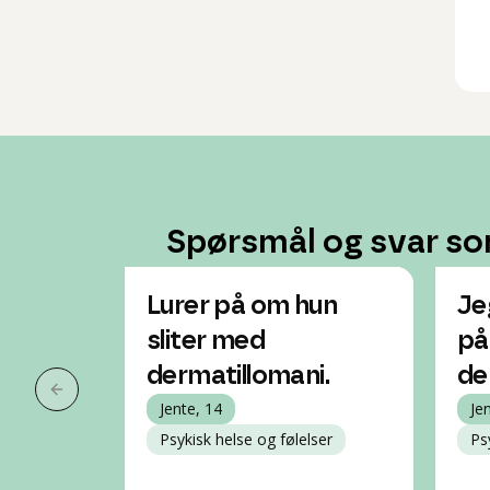
Spørsmål og svar so
Lurer på om hun
Je
sliter med
på
dermatillomani.
de
Forrige slide
Jente, 14
Je
Psykisk helse og følelser
Ps