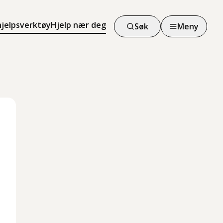
hjelpsverktøy
Hjelp nær deg
Søk
Meny