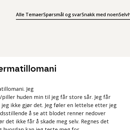
Alle Temaer
Spørsmål og svar
Snakk med noen
Selv
Søk
Meny
Søk i innholdet på ung.no
Meny for å navigere på ung.no
dermatillomani
atillomani. Jeg
piller huden min til jeg får store sår. Jeg får
jeg ikke gjør det. Jeg føler en lettelse etter jeg
redsstillende å se att blodet renner nedover
ør det ikke får å skade meg selv. Regnes det
g hvordan kan jeg teste meg for