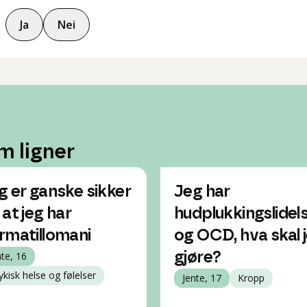
Ja
Nei
m ligner
g er ganske sikker
Jeg har
 at jeg har
hudplukkingslidel
rmatillomani
og OCD, hva skal 
nte, 16
gjøre?
ykisk helse og følelser
Jente, 17
Kropp