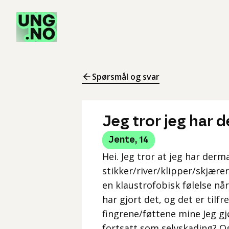
Spørsmål og svar
Jeg tror jeg har 
Jente
,
14
Hei. Jeg tror at jeg har derm
stikker/river/klipper/skjærer/
en klaustrofobisk følelse når 
har gjort det, og det er tilf
fingrene/føttene mine Jeg gj
fortsatt som selvskading? O