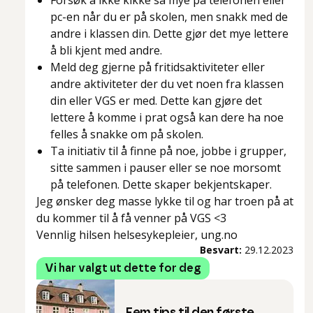
Forsøk å ikke kikke så mye på telefonen eller
pc-en når du er på skolen, men snakk med de
andre i klassen din. Dette gjør det mye lettere
å bli kjent med andre.
Meld deg gjerne på fritidsaktiviteter eller
andre aktiviteter der du vet noen fra klassen
din eller VGS er med. Dette kan gjøre det
lettere å komme i prat også kan dere ha noe
felles å snakke om på skolen.
Ta initiativ til å finne på noe, jobbe i grupper,
sitte sammen i pauser eller se noe morsomt
på telefonen. Dette skaper bekjentskaper.
Jeg ønsker deg masse lykke til og har troen på at
du kommer til å få venner på VGS <3
Vennlig hilsen helsesykepleier, ung.no
Besvart:
29.12.2023
Vi har valgt ut dette for deg