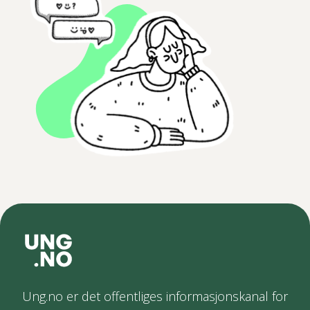
Ung.no er det offentliges informasjonskanal for