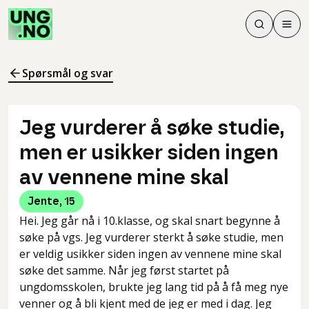
Søk
Men
Søk
Meny
Søk i innhol
Meny for å 
Spørsmål og svar
Jeg vurderer å søke studie,
men er usikker siden ingen
av vennene mine skal
Jente
,
15
Hei. Jeg går nå i 10.klasse, og skal snart begynne å
søke på vgs. Jeg vurderer sterkt å søke studie, men
er veldig usikker siden ingen av vennene mine skal
søke det samme. Når jeg først startet på
ungdomsskolen, brukte jeg lang tid på å få meg nye
venner og å bli kjent med de jeg er med i dag. Jeg