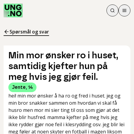
Søk
Men
Søk
Meny
Søk i innhol
Meny for å 
Spørsmål og svar
Min mor ønsker ro i huset,
samtidig kjefter hun på
meg hvis jeg gjør feil.
Jente
,
14
hei! min mor ønsker å ha ro og fred i huset. jeg og
min bror snakker sammen om hvordan vi skal få
husro men mor mi sier ting til oss som gjør at det
ikke blir husfred. mamma kjefter på meg hvis jeg
ikke rydder gjør noe feil i klesrydding osv. jeg blir lei
meg føler at noen skyter en fotball i magen liksom