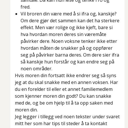
samtale. Da kan hun lese og tenke i ro og
fred.
Vil broren din være med å si ifra og, kanskje?
Om dere gjør det sammen kan det ha sterkere
effekt. Men vær rolige og ikke kjeft, bare si
hva hvordan moren deres sin væremåte
påvirker dere. Noen voksne tenker ikke etter
hvordan måten de snakker på og oppfører
seg på påvirker barna deres. Om dere sier ifra
så kanskje hun forstår og kan endre seg på
noen områder.
Hvis moren din fortsatt ikke endrer seg så syns
jeg at du skal snakke med en annen voksen. Har
du en forelder til eller et annet familiemedlem
som kjenner moren din godt? Du kan snakke
med de, og be om hjelp til å ta opp saken med
moren din.
Jeg legger i tillegg ved noen tekster under svaret
mitt her som har tips til steder å ta kontakt