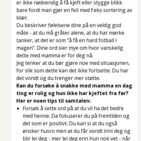
er ikke nødvendig å få kjeft eller stygge blikk
bare fordi man gjør en feil med f.eks sortering av
klær.
Du beskriver følelsene dine på en veldig god
måte - at du må gråter alene, at du har mørke
tanker, at det er som
"å få en hard fotball i
magen".
Dine ord sier mye om hvor vanskelig
dette med mamma er for deg nå.
Jeg tenker at du bør gjøre noe med situasjonen,
for slik som dette kan det ikke fortsette. Du har
det vondt og du trenger mer støtte.
Kan du forsøke å snakke med mamma en dag
ting er rolig og hun ikke har kjeftet fra før?
Her er noen tips til samtalen:
Forsøk å sette ord på
at du vil ha det bedre
med henne.
Da fokuserer du på fremtiden og
det som er positivt. Du kan si at du også
ønsker husro men at du får vondt inni deg og
blir lei deg - mer lei deg enn hun nok vet - når