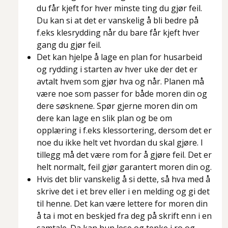
du får kjeft for hver minste ting du gjør feil.
Du kan si at det er vanskelig å bli bedre på
f.eks klesrydding når du bare får kjeft hver
gang du gjør feil.
Det kan hjelpe å lage en plan for husarbeid
og rydding i starten av hver uke der det er
avtalt hvem som gjør hva og når. Planen må
være noe som passer for både moren din og
dere søsknene. Spør gjerne moren din om
dere kan lage en slik plan og be om
opplæring i f.eks klessortering, dersom det er
noe du ikke helt vet hvordan du skal gjøre. I
tillegg må det være rom for å gjøre feil. Det er
helt normalt, feil gjør garantert moren din og.
Hvis det blir vanskelig å si dette, så hva med å
skrive det i et brev eller i en melding og gi det
til henne. Det kan være lettere for moren din
å ta i mot en beskjed fra deg på skrift enn i en