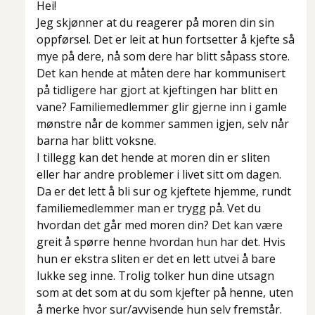
Hei!
Jeg skjønner at du reagerer på moren din sin
oppførsel. Det er leit at hun fortsetter å kjefte så
mye på dere, nå som dere har blitt såpass store.
Det kan hende at måten dere har kommunisert
på tidligere har gjort at kjeftingen har blitt en
vane? Familiemedlemmer glir gjerne inn i gamle
mønstre når de kommer sammen igjen, selv når
barna har blitt voksne.
I tillegg kan det hende at moren din er sliten
eller har andre problemer i livet sitt om dagen.
Da er det lett å bli sur og kjeftete hjemme, rundt
familiemedlemmer man er trygg på. Vet du
hvordan det går med moren din? Det kan være
greit å spørre henne hvordan hun har det. Hvis
hun er ekstra sliten er det en lett utvei å bare
lukke seg inne. Trolig tolker hun dine utsagn
som at det som at
du
som kjefter på
henne
, uten
å merke hvor sur/avvisende hun selv fremstår.