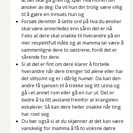
at det skal gå greit og spør hva moren din
ønsker av deg. Da vil hun din trolig være villig
til å gjøre en innsats hun og.
Forsøk deretter å sette ord på hva du ønsker
skal være annerledes enn sånn det er nå.
F.eks at dere skal snakke til hverandre på en
mer respektfull måte og at mamma lar være å
sammenligne dere to søstrene, fordi det er
sårende for dere.
Si at det er fint om dere klarer å fortelle
hverandre når dere trenger tid alene eller har
det slitsomt og er i dårlig humør. Da kan den
andre få sjansen til å trekke seg litt unna og
gå i et annet rom eller gå en tur ut. Det er
bedre å ta litt avstand fremfor at krangelen
eskalerer. Så kan dere heller snakke når ting
har roet seg.
Du bør også si at du skjønner at det kan være
vanskelig for mamma å få to voksne døtre