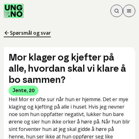
Søk
Men
Søk
Meny
Søk i innhol
Meny for å 
Spørsmål og svar
Mor klager og kjefter på
alle, hvordan skal vi klare å
bo sammen?
Jente
,
20
Hei! Mor er ofte sur når hun er hjemme. Det er mye
klaging og kjefting på alle i huset. Hvis jeg nevner
noe som hun oppfatter negativt, lukker hun bare
ørene og sier hun ikke orker å høre på. Når hun blir
sint forventer hun at jeg skal gidde å høre på
henne, hun ser ikke at hun oppfører seg like