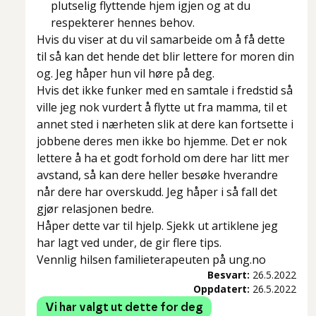
plutselig flyttende hjem igjen og at du
respekterer hennes behov.
Hvis du viser at du vil samarbeide om å få dette
til så kan det hende det blir lettere for moren din
og. Jeg håper hun vil høre på deg.
Hvis det ikke funker med en samtale i fredstid så
ville jeg nok vurdert å flytte ut fra mamma, til et
annet sted i nærheten slik at dere kan fortsette i
jobbene deres men ikke bo hjemme. Det er nok
lettere å ha et godt forhold om dere har litt mer
avstand, så kan dere heller besøke hverandre
når dere har overskudd. Jeg håper i så fall det
gjør relasjonen bedre.
Håper dette var til hjelp. Sjekk ut artiklene jeg
har lagt ved under, de gir flere tips.
Vennlig hilsen familieterapeuten på ung.no
Besvart:
26.5.2022
Oppdatert:
26.5.2022
Vi har valgt ut dette for deg