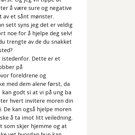
tter å være sure og negative
 av et sånt mønster.
n sett syns jeg det er veldig
rt noe for å hjelpe deg selv!
 du trengte av de du snakket
sted?
r
istedenfor. Dette er et
jobber på
vor foreldrene og
ke med dem alene først, da
 kan godt si at vi på ung ba
tter hvert invitere moren din
l si. De kan også hjelpe moren
ske å ta imot litt veiledning.
det som skjer hjemme og at
ikke vet hvordan hun kan