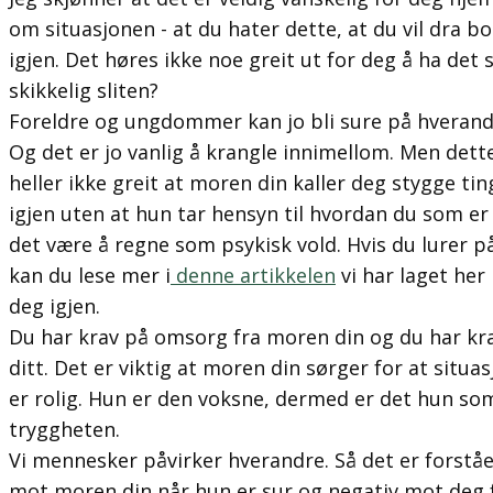
om situasjonen - at du hater dette, at du vil dra b
igjen. Det høres ikke noe greit ut for deg å ha det s
skikkelig sliten?
Foreldre og ungdommer kan jo bli sure på hverandr
Og det er jo vanlig å krangle innimellom. Men dett
heller ikke greit at moren din kaller deg stygge tin
igjen uten at hun tar hensyn til hvordan du som er
det være å regne som psykisk vold. Hvis du lurer på
kan du lese mer i
denne artikkelen
vi har laget her
deg igjen.
Du har krav på omsorg fra moren din og du har krav
ditt. Det er viktig at moren din sørger for at sit
er rolig. Hun er den voksne, dermed er det hun so
tryggheten.
Vi mennesker påvirker hverandre. Så det er forståel
mot moren din når hun er sur og negativ mot deg fø