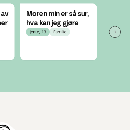
 av
Moren min er så sur,
Mor kl
ner
hva kan jeg gjøre
kjefter
Jente, 13
Familie
hvordan
Neste 
å bo 
Jente, 20