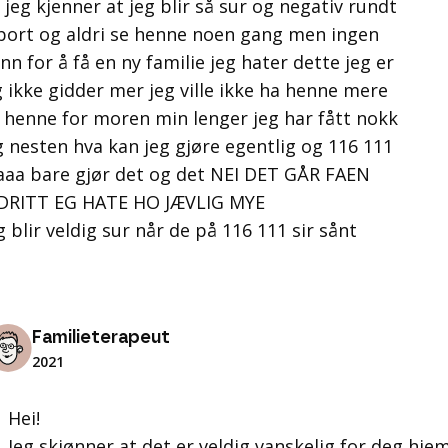
 jeg kjenner at jeg blir så sur og negativ rundt
a bort og aldri se henne noen gang men ingen
nn for å få en ny familie jeg hater dette jeg er
eg ikke gidder mer jeg ville ikke ha henne mere
le henne for moren min lenger jeg har fått nokk
g nesten hva kan jeg gjøre egentlig og 116 111
aaaa bare gjør det og det NEI DET GÅR FAEN
 DRITT EG HATE HO JÆVLIG MYE
blir veldig sur når de på 116 111 sir sånt
Familieterapeut
2021
Hei!
Jeg skjønner at det er veldig vanskelig for deg hj