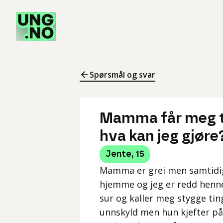
Spørsmål og svar
Mamma får meg ti
hva kan jeg gjøre
Jente
,
15
Mamma er grei men samtidig 
hjemme og jeg er redd henne 
sur og kaller meg stygge tin
unnskyld men hun kjefter på 