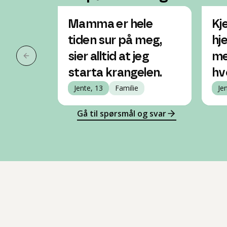
Mamma er hele
Kj
tiden sur på meg,
hj
sier alltid at jeg
me
Forrige slide
starta krangelen.
hv
Jente, 13
Familie
Je
Gå til spørsmål og svar