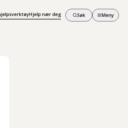
hjelpsverktøy
Hjelp nær deg
Søk
Meny