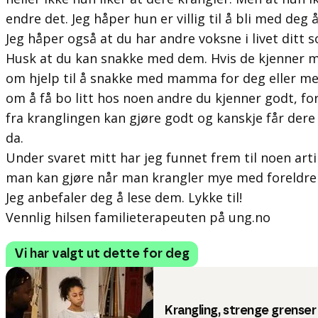
endre det. Jeg håper hun er villig til å bli med deg 
Jeg håper også at du har andre voksne i livet ditt 
Husk at du kan snakke med dem. Hvis de kjenner
om hjelp til å snakke med mamma for deg eller me
om å få bo litt hos noen andre du kjenner godt, for
fra kranglingen kan gjøre godt og kanskje får dere t
da.
Under svaret mitt har jeg funnet frem til noen artik
man kan gjøre når man krangler mye med foreldre
Jeg anbefaler deg å lese dem. Lykke til!
Vennlig hilsen familieterapeuten på ung.no
Vi har valgt ut dette for deg
Krangling, strenge grense