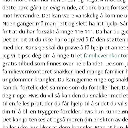
dette bare går i en evig runde, at dere bare fortse
mot hverandre. Det kan være vanskelig å komme ut
Noen ganger må man rett og slett ha litt hjelp. Sån
fint at du har forsøkt å ringe 116 111. Da har du gjo
Det er leit at du ikke har opplevd å få den støtten
med der. Kanskje skal du prøve å få hjelp et annet 
Jeg vil tipse deg om å ringe til
et familievernkonto
gratis tilbud som finnes over hele landet. De som 
familievernkontoret snakker med mange familier h
ungdommer krangler. Du kan gjerne ringe og snak
kan du fortelle det samme som du forteller her. Du
deg ringe. Hvis du vil så kan den du snakker med e
til en felles prat, der du får hjelp til å si det du vi
din til å bli en tryggere forelder, hvis hun kunne øn
Det kan jo tenkes at også moren din er sliten av 
heller ikke hun liker at dere krangler. Men at hun 