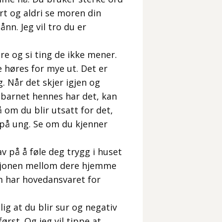
ort og aldri se moren din
ånn. Jeg vil tro du er
e og si ting de ikke mener.
e høres for mye ut. Det er
g. Når det skjer igjen og
 barnet hennes har det, kan
 om du blir utsatt for det,
 på ung. Se om du kjenner
 på å føle deg trygg i huset
uasjonen mellom dere hjemme
m har hovedansvaret for
ig at du blir sur og negativ
rst. Og jeg vil tippe at