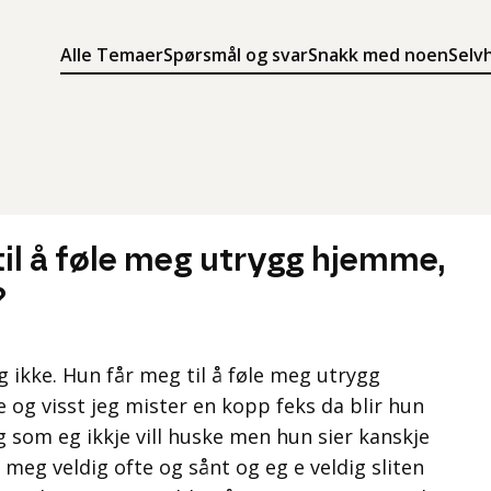
Alle Temaer
Spørsmål og svar
Snakk med noen
Selv
Søk
Meny
Søk i innholdet på ung.no
Meny for å navigere på ung.no
l å føle meg utrygg hjemme,
?
ikke. Hun får meg til å føle meg utrygg
og visst jeg mister en kopp feks da blir hun
g som eg ikkje vill huske men hun sier kanskje
meg veldig ofte og sånt og eg e veldig sliten