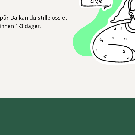
l
på? Da kan du stille oss et
 innen 1-3 dager.