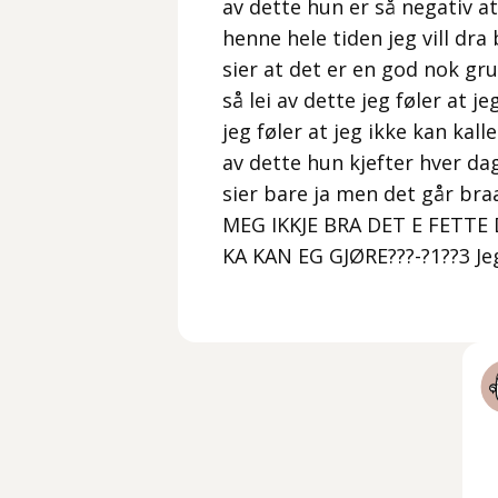
av dette hun er så negativ at
henne hele tiden jeg vill dr
sier at det er en god nok gru
så lei av dette jeg føler at j
jeg føler at jeg ikke kan kal
av dette hun kjefter hver da
sier bare ja men det går br
MEG IKKJE BRA DET E FETTE
KA KAN EG GJØRE???-?1??3 Jeg 