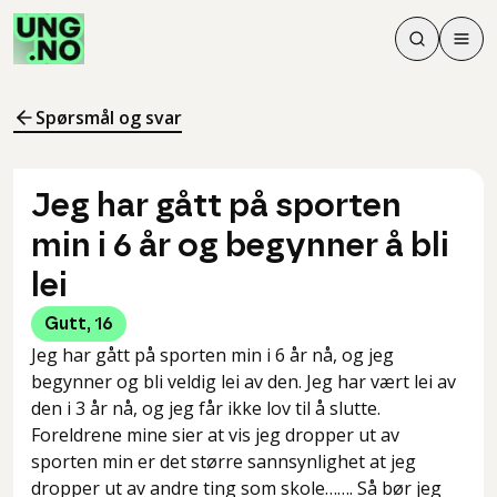
Søk
Men
Søk
Meny
Søk i innhol
Meny for å 
Spørsmål og svar
Jeg har gått på sporten
min i 6 år og begynner å bli
lei
Gutt
,
16
Jeg har gått på sporten min i 6 år nå, og jeg
begynner og bli veldig lei av den. Jeg har vært lei av
den i 3 år nå, og jeg får ikke lov til å slutte.
Foreldrene mine sier at vis jeg dropper ut av
sporten min er det større sannsynlighet at jeg
dropper ut av andre ting som skole……. Så bør jeg