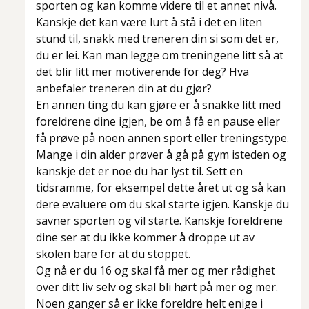
sporten og kan komme videre til et annet nivå.
Kanskje det kan være lurt å stå i det en liten
stund til, snakk med treneren din si som det er,
du er lei. Kan man legge om treningene litt så at
det blir litt mer motiverende for deg? Hva
anbefaler treneren din at du gjør?
En annen ting du kan gjøre er å snakke litt med
foreldrene dine igjen, be om å få en pause eller
få prøve på noen annen sport eller treningstype.
Mange i din alder prøver å gå på gym isteden og
kanskje det er noe du har lyst til. Sett en
tidsramme, for eksempel dette året ut og så kan
dere evaluere om du skal starte igjen. Kanskje du
savner sporten og vil starte. Kanskje foreldrene
dine ser at du ikke kommer å droppe ut av
skolen bare for at du stoppet.
Og nå er du 16 og skal få mer og mer rådighet
over ditt liv selv og skal bli hørt på mer og mer.
Noen ganger så er ikke foreldre helt enige i