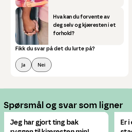
Hva kan du forvente av
deg selv og kjæresten i et
forhold?
Fikk du svar på det du lurte på?
Ja
Nei
Spørsmål og svar som ligner
Jeg har gjort ting bak
Er 