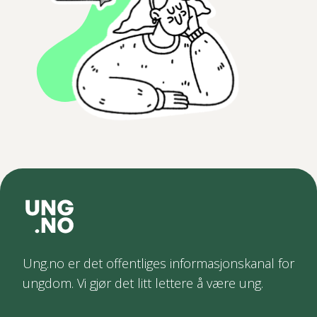
Ung.no er det offentliges informasjonskanal for
ungdom. Vi gjør det litt lettere å være ung.