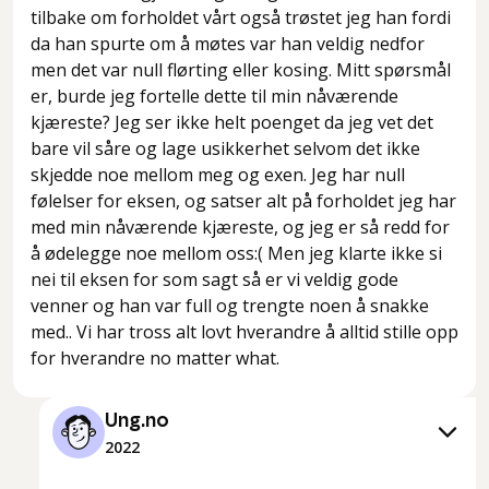
tilbake om forholdet vårt også trøstet jeg han fordi
da han spurte om å møtes var han veldig nedfor
men det var null flørting eller kosing. Mitt spørsmål
er, burde jeg fortelle dette til min nåværende
kjæreste? Jeg ser ikke helt poenget da jeg vet det
bare vil såre og lage usikkerhet selvom det ikke
skjedde noe mellom meg og exen. Jeg har null
følelser for eksen, og satser alt på forholdet jeg har
med min nåværende kjæreste, og jeg er så redd for
å ødelegge noe mellom oss:( Men jeg klarte ikke si
nei til eksen for som sagt så er vi veldig gode
venner og han var full og trengte noen å snakke
med.. Vi har tross alt lovt hverandre å alltid stille opp
for hverandre no matter what.
Ung.no
2022