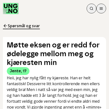
Søk
Men
Søk
Meny
Søk i innhol
Meny for å 
Spørsmål og svar
Møtte eksen og er redd for
ødelegge mellom meg og
kjæresten min
Jente
,
17
Heii, jeg har nylig fått ny kjæreste. Han er helt
fantastisk! Dessverre litt kontrollerende men ellers
veldig bra! Men i natt så var jeg med exen min, jeg
og han hadde ett 3 år langt forhold. Jeg og han er
fortsatt veldig gode venner fordi vi endte aldri med
noe vondt. Vi gjorde ingenting annet enn å «mimre»