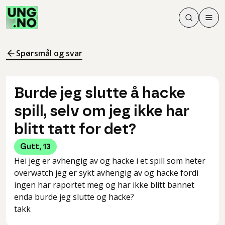
Søk
Men
Søk
Meny
Søk i innhol
Meny for å 
Spørsmål og svar
Burde jeg slutte å hacke
spill, selv om jeg ikke har
blitt tatt for det?
Gutt
,
13
Hei jeg er avhengig av og hacke i et spill som heter
overwatch jeg er sykt avhengig av og hacke fordi
ingen har raportet meg og har ikke blitt bannet
enda burde jeg slutte og hacke?
takk