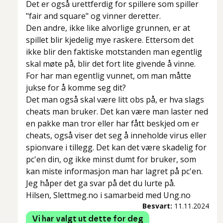
Det er også urettferdig for spillere som spiller
"fair and square" og vinner deretter.
Den andre, ikke like alvorlige grunnen, er at
spillet blir kjedelig mye raskere. Ettersom det
ikke blir den faktiske motstanden man egentlig
skal møte på, blir det fort lite givende å vinne.
For har man egentlig vunnet, om man måtte
jukse for å komme seg dit?
Det man også skal være litt obs på, er hva slags
cheats man bruker. Det kan være man laster ned
en pakke man tror eller har fått beskjed om er
cheats, også viser det seg å inneholde virus eller
spionvare i tillegg. Det kan det være skadelig for
pc'en din, og ikke minst dumt for bruker, som
kan miste informasjon man har lagret på pc'en.
Jeg håper det ga svar på det du lurte på.
Hilsen, Slettmeg.no i samarbeid med Ung.no
Besvart:
11.11.2024
Vi har valgt ut dette for deg