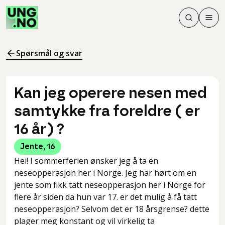
Søk
Men
Søk
Meny
Søk i innhol
Meny for å 
Spørsmål og svar
Kan jeg operere nesen med
samtykke fra foreldre ( er
16 år) ?
Jente
,
16
Hei! I sommerferien ønsker jeg å ta en
neseopperasjon her i Norge. Jeg har hørt om en
jente som fikk tatt neseopperasjon her i Norge for
flere år siden da hun var 17. er det mulig å få tatt
neseopperasjon? Selvom det er 18 årsgrense? dette
plager meg konstant og vil virkelig ta