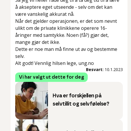
Så jeg vil heller råde deg til å ta deg tid til å lære
å akseptere eget utseende - selv om det kan
være vanskelig akkurat nå.
Når det gjelder operasjonen, er det som nevnt
ulikt om de private klinikkene operere 16-
åringer med samtykke. Noen (få?) gjør det,
mange gjør det ikke.
Dette er noe man må finne ut av og bestemme
selv.
Alt godt! Vennlig hilsen lege, ung.no
Besvart:
10.1.2023
Vi har valgt ut dette for deg
Hva er forskjellen på
selvtillit og selvfølelse?