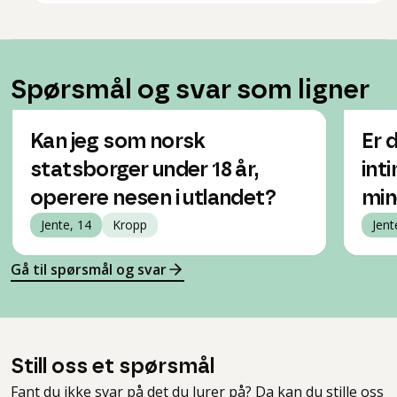
Spørsmål og svar som ligner
Kan jeg som norsk
Er 
statsborger under 18 år,
int
operere nesen i utlandet?
min
Jente, 14
Kropp
Jent
Gå til spørsmål og svar
Still oss et spørsmål
Fant du ikke svar på det du lurer på? Da kan du stille oss