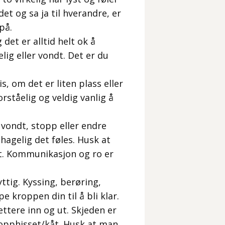
et og sa ja til hverandre, er
på.
det er alltid helt ok å
lig eller vondt. Det er du
, om det er liten plass eller
rståelig og veldig vanlig å
r vondt, stopp eller endre
agelig det føles. Husk at
dt. Kommunikasjon og ro er
yttig. Kyssing, berøring,
 kroppen din til å bli klar.
lettere inn og ut. Skjeden er
 opphisset/kåt. Husk at man