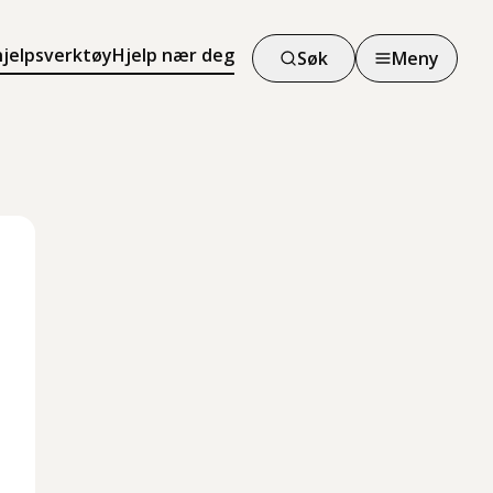
hjelpsverktøy
Hjelp nær deg
Søk
Meny