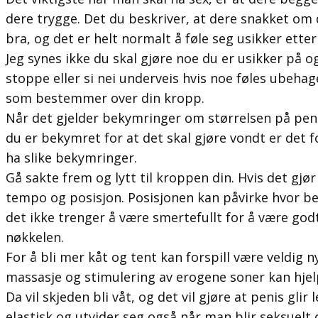
dere trygge. Det du beskriver, at dere snakket om d
bra, og det er helt normalt å føle seg usikker etter
Jeg synes ikke du skal gjøre noe du er usikker på og 
stoppe eller si nei underveis hvis noe føles ubehage
som bestemmer over din kropp.
Når det gjelder bekymringer om størrelsen på penis
du er bekymret for at det skal gjøre vondt er det fo
ha slike bekymringer.
Gå sakte frem og lytt til kroppen din. Hvis det gjø
tempo og posisjon. Posisjonen kan påvirke hvor beh
det ikke trenger å være smertefullt for å være go
nøkkelen.
For å bli mer kåt og tent kan forspill være veldig n
massasje og stimulering av erogene soner kan hjelpe
Da vil skjeden bli våt, og det vil gjøre at penis glir 
elastisk og utvider seg også når man blir seksuelt