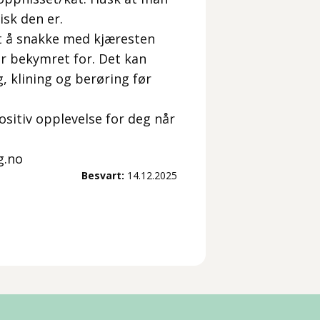
isk den er.
urt å snakke med kjæresten
er bekymret for. Det kan
g, klining og berøring før
positiv opplevelse for deg når
g.no
Besvart:
14.12.2025