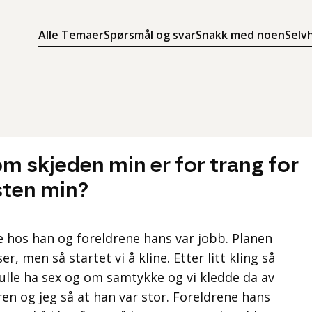
Alle Temaer
Spørsmål og svar
Snakk med noen
Selv
Søk
Meny
Søk i innholdet på ung.no
Meny for å navigere på ung.no
m skjeden min er for trang for
sten min?
e hos han og foreldrene hans var jobb. Planen
er, men så startet vi å kline. Etter litt kling så
ulle ha sex og om samtykke og vi kledde da av
en og jeg så at han var stor. Foreldrene hans