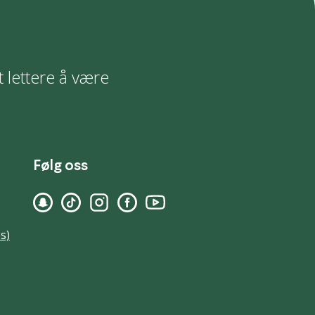
t lettere å være
Følg oss
s)