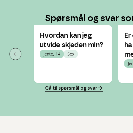
Spørsmål og svar so
Hvordan kan jeg
Er 
utvide skjeden min?
ha
Jente, 14
Sex
me
Forrige slide
Je
Gå til spørsmål og svar