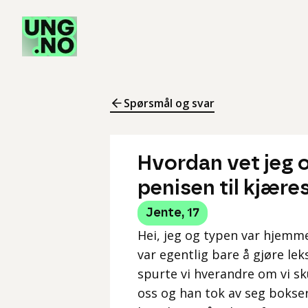
Spørsmål og svar
Hvordan vet jeg o
penisen til kjære
Jente
,
17
Hei, jeg og typen var hjemm
var egentlig bare å gjøre leks
spurte vi hverandre om vi sk
oss og han tok av seg bokser