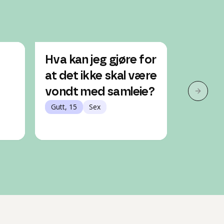
Hva kan jeg gjøre for
Hvord
at det ikke skal være
sex me
vondt med samleie?
hvilken
Neste 
Gutt, 15
Sex
best?
Gutt, 14