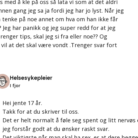
 med å kle på oss så lata vi som at det aldri
en gang jeg sa ja fordi jeg har jo lyst. Når jeg
 å tenke på noe annet om hva om han ikke får
? Jeg har panikk og jeg super redd for at jeg
trenger tips, skal jeg si fra eller noe?? Og
 vil at det skal være vondt .Trenger svar fort
Helsesykepleier
I fjor
Hei jente 17 år.
Takk for at du skriver til oss.
Det er helt normalt å føle seg spent og litt nervøs
jeg forstår godt at du ønsker raskt svar.
Det viktigste når man skal ha sex, er at dere begge 