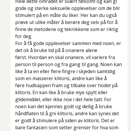
Hele dette området er svært følsomt og kan gi
gode og sterke seksuelle opplevelser om de blir
stimulert på en måte du liker. Her kan du også
prøve ut ulike måter å berøre deg selv på for å
finne de metodene og teknikkene som er riktig
for deg.
For å få gode opplevelser sammen med noen, er
det ok å bruke tid på å onanere alene
først. Hvordan en skal onanere, vil variere fra
person til person og fra gang til gang. Noen kan
like å ta en eller flere fingre i skjeden samtidig
som en masserer klitoris, andre kan like å
føre hudkappen fram og tilbake over hodet på
klitoris. En kan like å bruke mye spytt eller
glidemiddel, eller ikke noe i det hele tatt. For
noen kan det kjennes godt og deilig å bruke
håndflaten til å gni klitoris, andre kan synes det
er godt å stimulere på siden av klitoris. Det er
bare fantasien som setter grenser for hva som