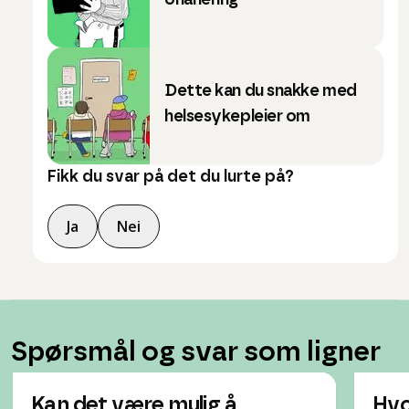
onanering
Dette kan du snakke med
helsesykepleier om
Fikk du svar på det du lurte på?
Ja
Nei
Spørsmål og svar som ligner
Kan det være mulig å
Hvo