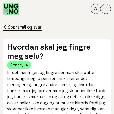
Søk
Men
Søk
Meny
Søk i innhol
Meny for å 
Spørsmål og svar
Hvordan skal jeg fingre
meg selv?
Jente
,
14
Er det meningen og fingre der man skal putte
tsmpongen og få penisen inn? Eller er det
meningen og fingre andre steder, og hvordan
fingrer man, jeg prøver men jeg skjønner ikke fordi
jeg finner livmorhalsen og alt og det er jo ikke digg,
det er heller ikke digg og stimulere klitoris fordi jeg
skjønner ikke hvordan man gjør degt, samtidig kan