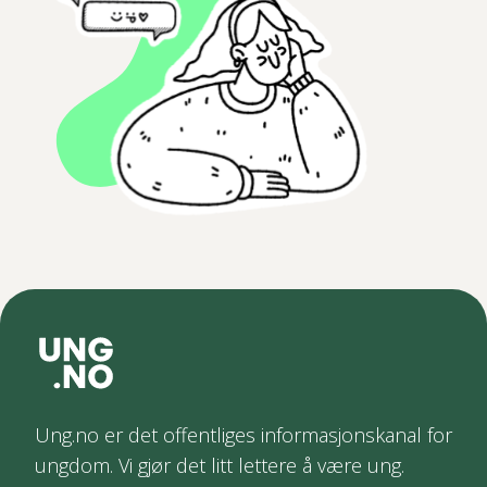
Ung.no er det offentliges informasjonskanal for
ungdom. Vi gjør det litt lettere å være ung.