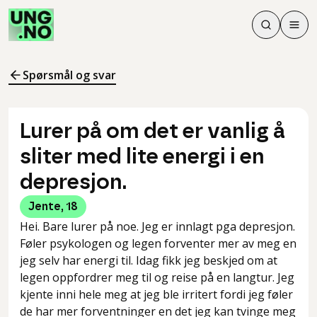
Søk
Men
Søk
Meny
Søk i innhol
Meny for å 
Spørsmål og svar
Lurer på om det er vanlig å
sliter med lite energi i en
depresjon.
Jente
,
18
Hei. Bare lurer på noe. Jeg er innlagt pga depresjon.
Føler psykologen og legen forventer mer av meg en
jeg selv har energi til. Idag fikk jeg beskjed om at
legen oppfordrer meg til og reise på en langtur. Jeg
kjente inni hele meg at jeg ble irritert fordi jeg føler
de har mer forventninger en det jeg kan tvinge meg