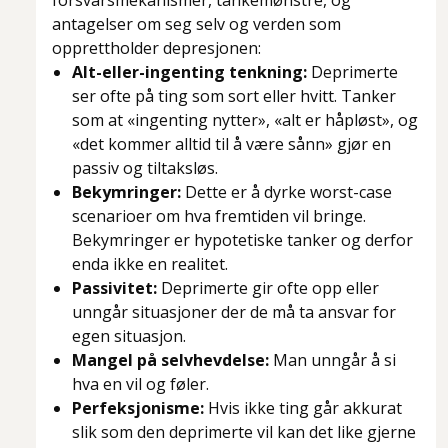
forsvarsmekanismer, tankemønstre, og
antagelser om seg selv og verden som
opprettholder depresjonen:
Alt-eller-ingenting tenkning:
Deprimerte
ser ofte på ting som sort eller hvitt. Tanker
som at «ingenting nytter», «alt er håpløst», og
«det kommer alltid til å være sånn» gjør en
passiv og tiltaksløs.
Bekymringer:
Dette er å dyrke worst-case
scenarioer om hva fremtiden vil bringe.
Bekymringer er hypotetiske tanker og derfor
enda ikke en realitet.
Passivitet:
Deprimerte gir ofte opp eller
unngår situasjoner der de må ta ansvar for
egen situasjon.
Mangel på selvhevdelse:
Man unngår å si
hva en vil og føler.
Perfeksjonisme:
Hvis ikke ting går akkurat
slik som den deprimerte vil kan det like gjerne