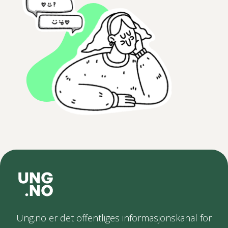
Ung.no er det offentliges informasjonskanal for