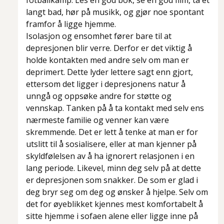
fotballkamp. Les en god bok, se en god film, ta et
langt bad, hør på musikk, og gjør noe spontant
framfor å ligge hjemme.
Isolasjon og ensomhet fører bare til at
depresjonen blir verre. Derfor er det viktig å
holde kontakten med andre selv om man er
deprimert. Dette lyder lettere sagt enn gjort,
ettersom det ligger i depresjonens natur å
unngå og oppsøke andre for støtte og
vennskap. Tanken på å ta kontakt med selv ens
nærmeste familie og venner kan være
skremmende. Det er lett å tenke at man er for
utslitt til å sosialisere, eller at man kjenner på
skyldfølelsen av å ha ignorert relasjonen i en
lang periode. Likevel, minn deg selv på at dette
er depresjonen som snakker. De som er glad i
deg bryr seg om deg og ønsker å hjelpe. Selv om
det for øyeblikket kjennes mest komfortabelt å
sitte hjemme i sofaen alene eller ligge inne på