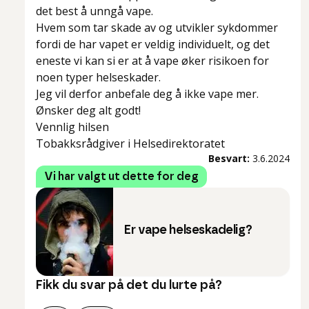
det best å unngå vape.
Hvem som tar skade av og utvikler sykdommer
fordi de har vapet er veldig individuelt, og det
eneste vi kan si er at å vape øker risikoen for
noen typer helseskader.
Jeg vil derfor anbefale deg å ikke vape mer.
Ønsker deg alt godt!
Vennlig hilsen
Tobakksrådgiver i Helsedirektoratet
Besvart:
3.6.2024
Vi har valgt ut dette for deg
Er vape helseskadelig?
Fikk du svar på det du lurte på?