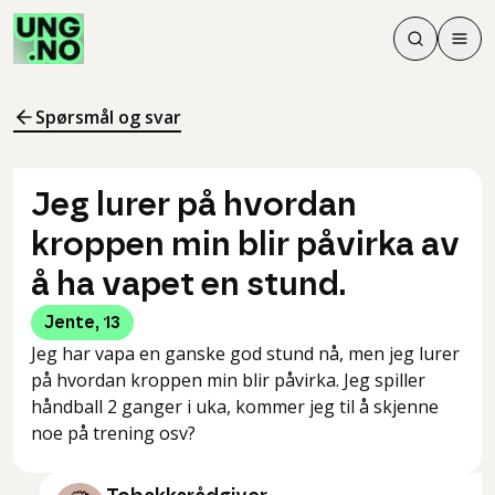
Søk
Men
Søk
Meny
Søk i innhol
Meny for å 
Spørsmål og svar
Jeg lurer på hvordan
kroppen min blir påvirka av
å ha vapet en stund.
Jente
,
13
Jeg har vapa en ganske god stund nå, men jeg lurer
på hvordan kroppen min blir påvirka. Jeg spiller
håndball 2 ganger i uka, kommer jeg til å skjenne
noe på trening osv?