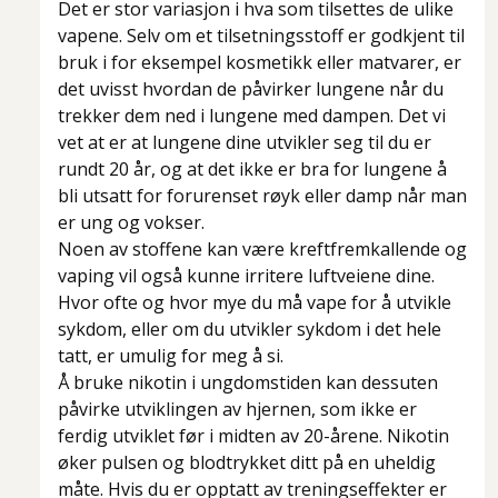
Det er stor variasjon i hva som tilsettes de ulike
vapene. Selv om et tilsetningsstoff er godkjent til
bruk i for eksempel kosmetikk eller matvarer, er
det uvisst hvordan de påvirker lungene når du
trekker dem ned i lungene med dampen. Det vi
vet at er at lungene dine utvikler seg til du er
rundt 20 år, og at det ikke er bra for lungene å
bli utsatt for forurenset røyk eller damp når man
er ung og vokser.
Noen av stoffene kan være kreftfremkallende og
vaping vil også kunne irritere luftveiene dine.
Hvor ofte og hvor mye du må vape for å utvikle
sykdom, eller om du utvikler sykdom i det hele
tatt, er umulig for meg å si.
Å bruke nikotin i ungdomstiden kan dessuten
påvirke utviklingen av hjernen, som ikke er
ferdig utviklet før i midten av 20-årene. Nikotin
øker pulsen og blodtrykket ditt på en uheldig
måte. Hvis du er opptatt av treningseffekter er