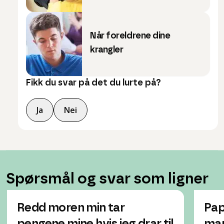
Når foreldrene dine
krangler
Fikk du svar på det du lurte på?
Ja
Nei
Spørsmål og svar som ligner
Redd moren min tar
Pap