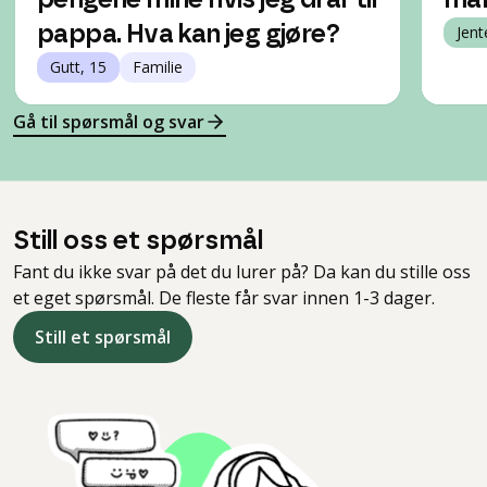
pengene mine hvis jeg drar til
mam
pappa. Hva kan jeg gjøre?
Jent
Gutt, 15
Familie
Gå til spørsmål og svar
Still oss et spørsmål
Fant du ikke svar på det du lurer på? Da kan du stille oss
et eget spørsmål. De fleste får svar innen 1-3 dager.
Still et spørsmål