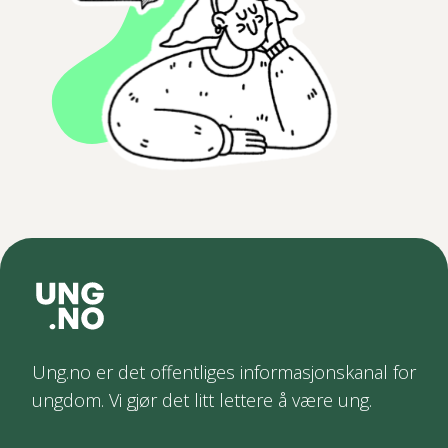
Ung.no er det offentliges informasjonskanal for
ungdom. Vi gjør det litt lettere å være ung.