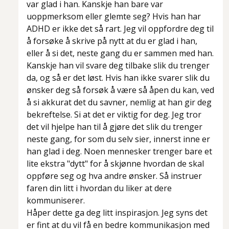
var glad i han. Kanskje han bare var
uoppmerksom eller glemte seg? Hvis han har
ADHD er ikke det så rart. Jeg vil oppfordre deg til
å forsøke å skrive på nytt at du er glad i han,
eller å si det, neste gang du er sammen med han.
Kanskje han vil svare deg tilbake slik du trenger
da, og så er det løst. Hvis han ikke svarer slik du
ønsker deg så forsøk å være så åpen du kan, ved
å si akkurat det du savner, nemlig at han gir deg
bekreftelse. Si at det er viktig for deg. Jeg tror
det vil hjelpe han til å gjøre det slik du trenger
neste gang, for som du selv sier, innerst inne er
han glad i deg. Noen mennesker trenger bare et
lite ekstra "dytt" for å skjønne hvordan de skal
oppføre seg og hva andre ønsker. Så instruer
faren din litt i hvordan du liker at dere
kommuniserer.
Håper dette ga deg litt inspirasjon. Jeg syns det
er fint at du vil få en bedre kommunikasjon med