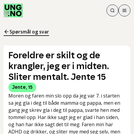
Søk
Men
Søk
Meny
Søk i innhol
Meny for å 
Spørsmål og svar
Foreldre er skilt og de
krangler, jeg er i midten.
Sliter mentalt. Jente 15
Jente
,
15
Moren og faren min slo opp da jeg var 7. i starten
sa jeg gla i deg til både mamma og pappa, men en
gang jeg skrev gla i deg til pappa, svarte hen med
tommel opp. Har ikke sagt jeg er glad i han siden,
og han har ikke sagt det til meg. Faren min har
ADHD og drikker, og sliter mye med seg selv, men