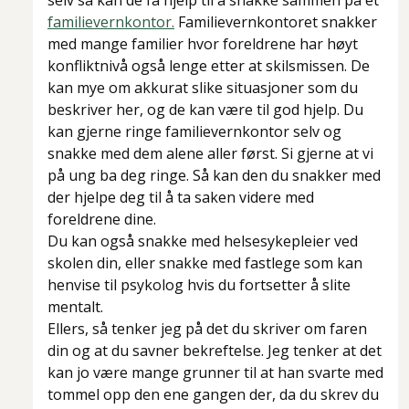
selv så kan de få hjelp til å snakke sammen på et
familievernkontor.
Familievernkontoret snakker
med mange familier hvor foreldrene har høyt
konfliktnivå også lenge etter at skilsmissen. De
kan mye om akkurat slike situasjoner som du
beskriver her, og de kan være til god hjelp. Du
kan gjerne ringe familievernkontor selv og
snakke med dem alene aller først. Si gjerne at vi
på ung ba deg ringe. Så kan den du snakker med
der hjelpe deg til å ta saken videre med
foreldrene dine.
Du kan også snakke med helsesykepleier ved
skolen din, eller snakke med fastlege som kan
henvise til psykolog hvis du fortsetter å slite
mentalt.
Ellers, så tenker jeg på det du skriver om faren
din og at du savner bekreftelse. Jeg tenker at det
kan jo være mange grunner til at han svarte med
tommel opp den ene gangen der, da du skrev du