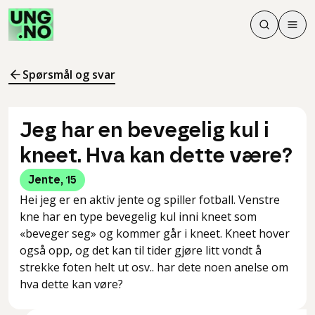
Søk
Men
Søk
Meny
Søk i innhol
Meny for å 
Spørsmål og svar
Jeg har en bevegelig kul i
kneet. Hva kan dette være?
Jente
,
15
Hei jeg er en aktiv jente og spiller fotball. Venstre
kne har en type bevegelig kul inni kneet som
«beveger seg» og kommer går i kneet. Kneet hover
også opp, og det kan til tider gjøre litt vondt å
strekke foten helt ut osv.. har dete noen anelse om
hva dette kan vøre?