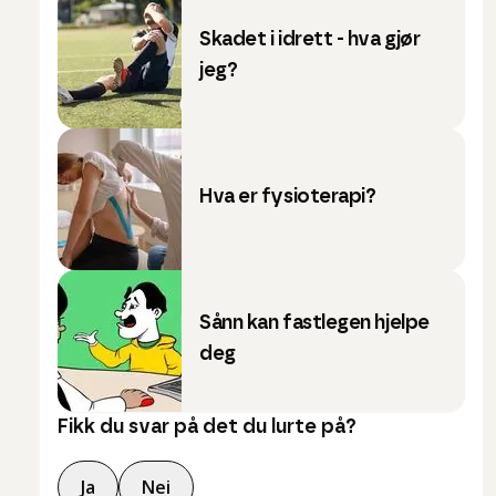
Skadet i idrett - hva gjør
jeg?
Hva er fysioterapi?
Sånn kan fastlegen hjelpe
deg
Fikk du svar på det du lurte på?
Ja
Nei