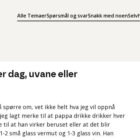
Alle Temaer
Spørsmål og svar
Snakk med noen
Selv
Søk
Meny
Søk i innholdet på ung.no
Meny for å navigere på ung.no
r dag, uvane eller
 å spørre om, vet ikke helt hva jeg vil oppnå
jeg lagt merke til at pappa drikke drikker hver
til at han virker beruset eller at det blir
1-2 små glass vermut og 1-3 glass vin. Han