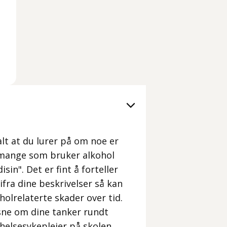
alt at du lurer på om noe er
e mange som bruker alkohol
isin". Det er fint å forteller
fra dine beskrivelser så kan
holrelaterte skader over tid.
sne om dine tanker rundt
helsesykepleier på skolen