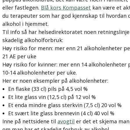
eller fastlegen.
Blå kors Kompasset
kan være et akt
du terapeuter som har god kjennskap til hvordan 
alkohol i hjemmet.
Til info så har helsedirektoratet noen retningslinj
skadelig alkoholforbruk:
Høy risiko for menn: mer enn 21 alkoholenheter p
21 AE per uke
Høy risiko for kvinner: mer enn 14 alkoholenheter 
10-14 alkoholenheter per uke.
Her er noen eksempler på alkoholenheter:
En flaske (33 cl) pils på 4,5 vol %
Et lite glass vin (12,5 cl) på 12 vol %
Et enda mindre glass sterkvin (7,5 cl) 20 vol %
Et svært lite glass brennevin (4 cl) 40 vol %
Inne på nettsidene til
avogtil
er det et skjema man k
om man har et skadelig forbruk av alkohol.