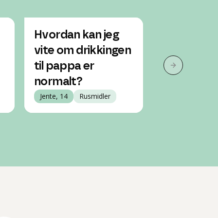
Hvordan kan jeg
Faren min 
vite om drikkingen
seg full hv
til pappa er
Hva skal j
Neste slide
normalt?
Jente, 19
Ru
Jente, 14
Rusmidler