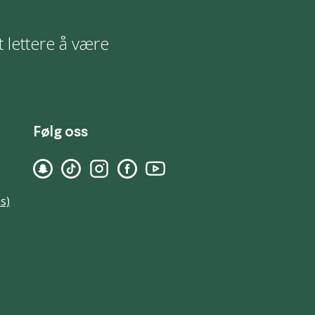
t lettere å være
Følg oss
s)