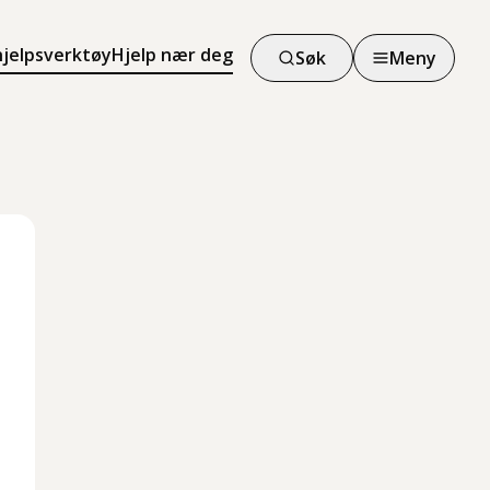
hjelpsverktøy
Hjelp nær deg
Søk
Meny